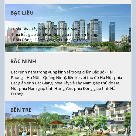
BẠC LIÊU
- Phía Tây - Tây Nam giáp tỉnh Cà Mau.
-Phía Bắc giáp tỉnh Hậu Giang và tỉnh Kiên Giang.
- Phía Đông - Đông Bắc giáp tỉnh Sóc Trăng.
BẮC NINH
Bắc Ninh nằm trong vùng kinh tế trọng điểm Bắc Bộ (Hải
Phòng – Hà Nội – Quảng Ninh), liền kề với thủ đô Hà Nội; phía
Bắc giáp tỉnh Bắc Giang; phía Tây và Tây Nam giáp thủ đô Hà
Nội; phía Nam giáp tỉnh Hưng Yên; phía Đông giáp tỉnh Hải
Dương
BẾN TRE