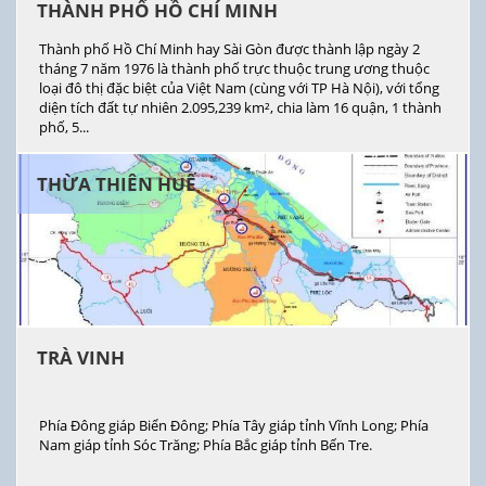
THÀNH PHỐ HỒ CHÍ MINH
Thành phố Hồ Chí Minh hay Sài Gòn được thành lập ngày 2
tháng 7 năm 1976 là thành phố trực thuộc trung ương thuộc
loại đô thị đặc biệt của Việt Nam (cùng với TP Hà Nội), với tổng
diện tích đất tự nhiên 2.095,239 km², chia làm 16 quận, 1 thành
phố, 5...
THỪA THIÊN HUẾ
TRÀ VINH
Phía Đông giáp Biển Đông; Phía Tây giáp tỉnh Vĩnh Long; Phía
Nam giáp tỉnh Sóc Trăng; Phía Bắc giáp tỉnh Bến Tre.