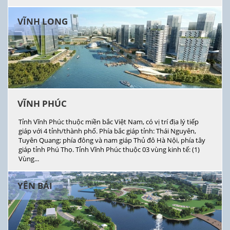
VĨNH LONG
VĨNH PHÚC
Tỉnh Vĩnh Phúc thuộc miền bắc Việt Nam, có vị trí địa lý tiếp
giáp với 4 tỉnh/thành phố. Phía bắc giáp tỉnh: Thái Nguyên,
Tuyên Quang; phía đông và nam giáp Thủ đô Hà Nội, phía tây
giáp tỉnh Phú Thọ. Tỉnh Vĩnh Phúc thuộc 03 vùng kinh tế: (1)
Vùng...
YÊN BÁI