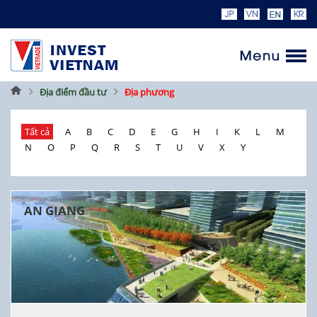
Trang
Địa điểm đầu tư
Địa phương
chủ
Tất cả
A
B
C
D
E
G
H
I
K
L
M
N
O
P
Q
R
S
T
U
V
X
Y
AN GIANG