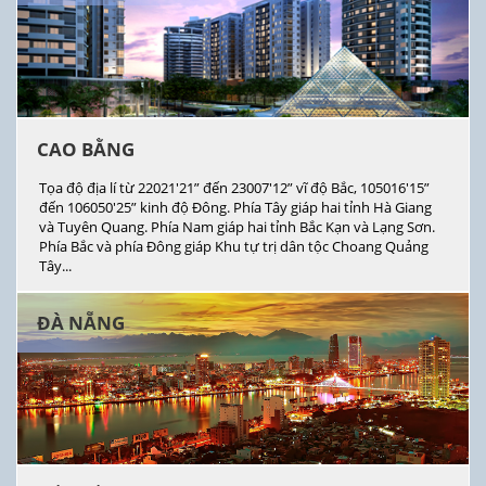
CAO BẰNG
Tọa độ địa lí từ 22021'21” đến 23007'12” vĩ độ Bắc, 105016'15”
đến 106050'25” kinh độ Đông. Phía Tây giáp hai tỉnh Hà Giang
và Tuyên Quang. Phía Nam giáp hai tỉnh Bắc Kạn và Lạng Sơn.
Phía Bắc và phía Đông giáp Khu tự trị dân tộc Choang Quảng
Tây...
ĐÀ NẴNG