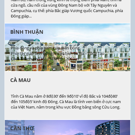
cửa ngõ, cầu nối của vùng Đông Nam bộ với Tây Nguyên và
Campuchia, cụ thể: phía Bắc giáp Vương quốc Campuchia, phía
Đông giáp...
BÌNH THUẬN
Phía đông và phía nam giáp Biển Đông
Phía tây giáp tỉnh Đồng Nai và tỉnh Bà Rịa - Vũng Tàu
Cách Thành phố Hồ Chí Minh : 200 km
CÀ MAU
Tỉnh Cà Mau nằm ở 8độ30’ đến 9độ10’ vĩ độ Bắc và 104độ80’
đến 105độ5’ kinh độ Đông. Cà Mau là tỉnh ven biển ở cực nam
của Việt Nam, nằm trong khu vực Đồng bằng sông Cửu Long.
CẦN THƠ