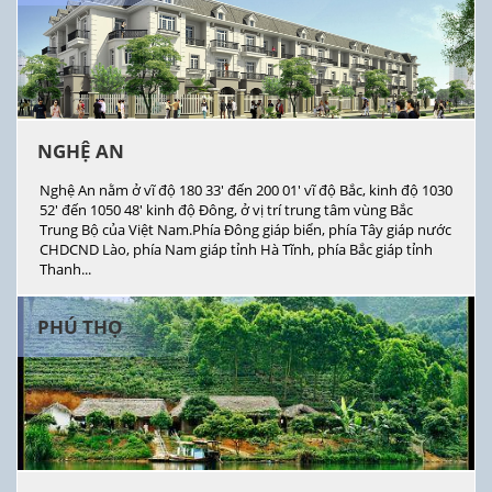
NGHỆ AN
Nghệ An nằm ở vĩ độ 180 33' đến 200 01' vĩ độ Bắc, kinh độ 1030
52' đến 1050 48' kinh độ Đông, ở vị trí trung tâm vùng Bắc
Trung Bộ của Việt Nam.Phía Đông giáp biển, phía Tây giáp nước
CHDCND Lào, phía Nam giáp tỉnh Hà Tĩnh, phía Bắc giáp tỉnh
Thanh...
PHÚ THỌ