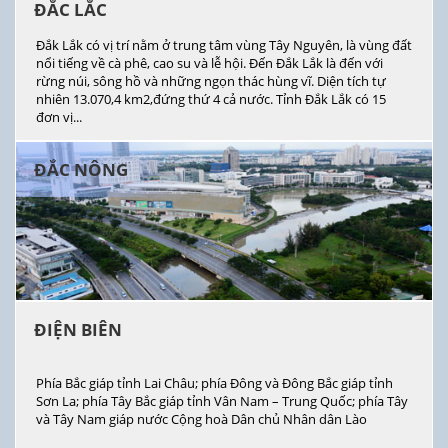
ĐẮC LẮC
Đắk Lắk có vị trí nằm ở trung tâm vùng Tây Nguyên, là vùng đất
nổi tiếng về cà phê, cao su và lễ hội. Đến Đắk Lắk là đến với
rừng núi, sông hồ và những ngọn thác hùng vĩ. Diện tích tự
nhiên 13.070,4 km2,đứng thứ 4 cả nước. Tỉnh Đắk Lắk có 15
đơn vị...
ĐẮC NÔNG
ĐIỆN BIÊN
Phía Bắc giáp tỉnh Lai Châu; phía Đông và Đông Bắc giáp tỉnh
Sơn La; phía Tây Bắc giáp tỉnh Vân Nam – Trung Quốc; phía Tây
và Tây Nam giáp nước Cộng hoà Dân chủ Nhân dân Lào