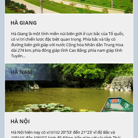
HÀ GIANG
Hà Giang là một tỉnh miền núi biên giới ở cực bắc của Tổ quốc,
có vị trí chiến lược đặc biệt quan trọng. Phía bắc và tây có
đường biên giới giáp với nước Cộng hòa Nhân dân Trung Hoa
dài 274 km; phía đông giáp tỉnh Cao Bằng; phía nam giáp tỉnh
Tuyên...
HÀ NAM
HÀ NỘI
Hà Nội hiện nay có vị trí từ 20°53' đến 21°23' vĩ độ Bắc và
105°44' đến 106°02' kinh độ Đông, tiếp giáp với các tỉnh Thái