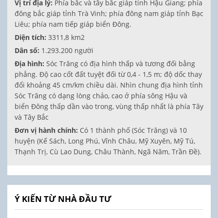
Vị trí địa lý:
Phía bắc và tây bắc giáp tỉnh Hậu Giang; phía
đông bắc giáp tỉnh Trà Vinh; phía đông nam giáp tỉnh Bạc
Liêu; phía nam tiếp giáp biển Đông.
Diện tích:
3311,8 km2
Dân số:
1.293.200 người
Địa hình:
Sóc Trăng có địa hình thấp và tương đối bằng
phẳng. Độ cao cốt đất tuyệt đối từ 0,4 - 1,5 m; độ dốc thay
đổi khoảng 45 cm/km chiều dài. Nhìn chung địa hình tỉnh
Sóc Trăng có dạng lòng chảo, cao ở phía sông Hậu và
biển Đông thấp dần vào trong, vùng thấp nhất là phía Tây
và Tây Bắc
Đơn vị hành chính:
Có 1 thành phố (Sóc Trăng) và 10
huyện (Kế Sách, Long Phú, Vĩnh Châu, Mỹ Xuyên, Mỹ Tú,
Thạnh Trị, Cù Lao Dung, Châu Thành, Ngã Năm, Trần Đề).
Ý KIẾN TỪ NHÀ ĐẦU TƯ