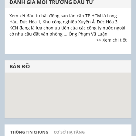
ĐÁNH GIÁ MÔI TRƯỜNG ĐẦU TƯ
Xem xét đầu tư bất động sản lân cận TP HCM là Long
Hậu, Đức Hòa 1, Khu công nghiệp Xuyên Á, Đức Hòa 3.
KCN đang là lựa chọn ưu tiên của các công ty nước ngoài
có nhu cầu đặt văn phòng ... Ông Phạm Vũ Luận
>> Xem chi tiết
BẢN ĐỒ
THÔNG TIN CHUNG
CƠ SỞ HẠ TẦNG