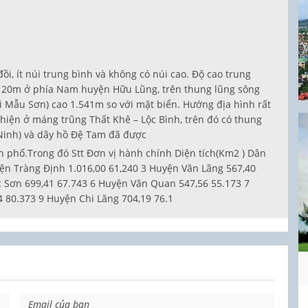
ồi, ít núi trung bình và không có núi cao. Độ cao trung
là 20m ở phía Nam huyện Hữu Lũng, trên thung lũng sông
i Mẫu Sơn) cao 1.541m so với mặt biển. Hướng địa hình rất
hiện ở máng trũng Thất Khê – Lộc Bình, trên đó có thung
Ninh) và dãy hồ Đệ Tam đã được
h phố.Trong đó Stt Đơn vị hành chính Diện tích(Km2 ) Dân
yện Tràng Định 1.016,00 61,240 3 Huyện Văn Lãng 567,40
c Sơn 699,41 67.743 6 Huyện Văn Quan 547,56 55.173 7
4 80.373 9 Huyện Chi Lăng 704,19 76.1