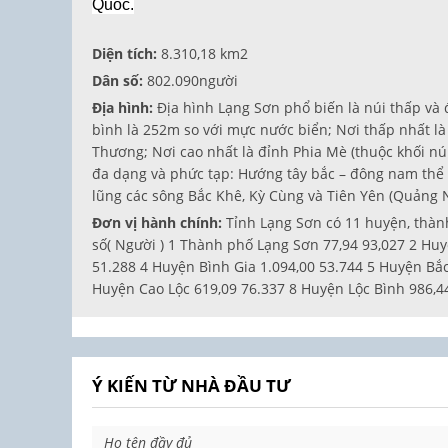
Quốc.
Diện tích:
8.310,18 km2
Dân số:
802.090người
Địa hình:
Địa hình Lạng Sơn phổ biến là núi thấp và đ
bình là 252m so với mực nước biển; Nơi thấp nhất 
Thương; Nơi cao nhất là đỉnh Phia Mè (thuộc khối nú
đa dạng và phức tạp: Hướng tây bắc – đông nam thể 
lũng các sông Bắc Khê, Kỳ Cùng và Tiên Yên (Quảng 
Đơn vị hành chính:
Tỉnh Lạng Sơn có 11 huyện, thàn
số( Người ) 1 Thành phố Lạng Sơn 77,94 93,027 2 Hu
51.288 4 Huyện Bình Gia 1.094,00 53.744 5 Huyện Bắ
Huyện Cao Lộc 619,09 76.337 8 Huyện Lộc Bình 986,4
Ý KIẾN TỪ NHÀ ĐẦU TƯ