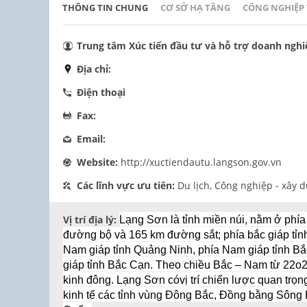
THÔNG TIN CHUNG
CƠ SỞ HẠ TẦNG
CÔNG NGHIỆP
Trung tâm Xúc tiến đầu tư và hỗ trợ doanh nghi
Địa chỉ:
Điện thoại
Fax:
Email:
Website:
http://xuctiendautu.langson.gov.vn
Các lĩnh vực ưu tiên:
Du lịch, Công nghiệp - xây d
Vị trí địa lý:
Lạng Sơn là tỉnh miền núi, nằm ở phí
đường bộ và 165 km đường sắt; phía bắc giáp tỉ
Nam giáp tỉnh Quảng Ninh, phía Nam giáp tỉnh Bắ
giáp tỉnh Bắc Cạn. Theo chiều Bắc – Nam từ 22o2
kinh đông. Lạng Sơn cóvị trí chiến lược quan trọn
kinh tế các tỉnh vùng Đông Bắc, Đồng bằng Sông 