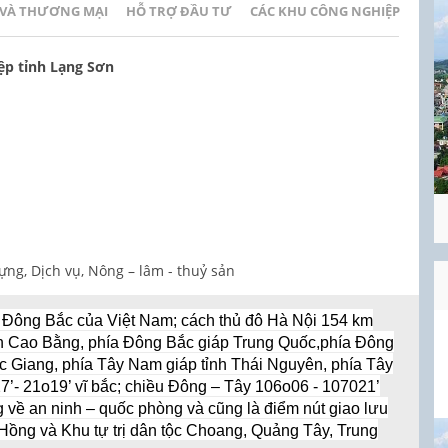
 VÀ THƯƠNG MẠI
HỖ TRỢ ĐẦU TƯ
CÁC KHU CÔNG NGHIỆP
ệp tỉnh Lạng Sơn
ựng, Dịch vụ, Nông – lâm - thuỷ sản
a Đông Bắc của Việt Nam; cách thủ đô Hà Nội 154 km
nh Cao Bằng, phía Đông Bắc giáp Trung Quốc,phía Đông
c Giang, phía Tây Nam giáp tỉnh Thái Nguyên, phía Tây
7’- 21o19’ vĩ bắc; chiều Đông – Tây 106o06 - 107021’
g về an ninh – quốc phòng và cũng là điểm nút giao lưu
Hồng và Khu tự trị dân tộc Choang, Quảng Tây, Trung