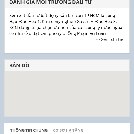
ĐÁNH GIÁ MÔI TRƯỜNG ĐẦU TƯ
Xem xét đầu tư bất động sản lân cận TP HCM là Long
Hậu, Đức Hòa 1, Khu công nghiệp Xuyên Á, Đức Hòa 3.
KCN đang là lựa chọn ưu tiên của các công ty nước ngoài
có nhu cầu đặt văn phòng ... Ông Phạm Vũ Luận
>> Xem chi tiết
BẢN ĐỒ
THÔNG TIN CHUNG
CƠ SỞ HẠ TẦNG