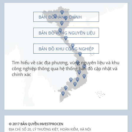
BẢN ĐỒ HÀNH CHÍNH
BẢN ĐỒ VÙNG NGUYÊN LIỆU
BẢN ĐỒ KHU CÔNG NGHIỆP
Tìm hiểu về các địa phương, vùng nguyên liệu và khu
công nghiệp thông qua hệ thống bản đồ cập nhật và
chính xác
© 2017 BẢN QUYỀN INVESTPROCEN
ĐỊA CHỈ: SỐ 20, LÝ THƯỜNG KIỆT, HOÀN KIẾM, HÀ NỘI