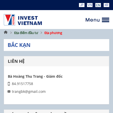
Trang
Địa điểm đầu tư
Địa phương
chủ
BẮC KẠN
LIÊN HỆ
Bà Hoàng Thu Trang - Giám đốc
84.91517758
trangbk@gmail.com