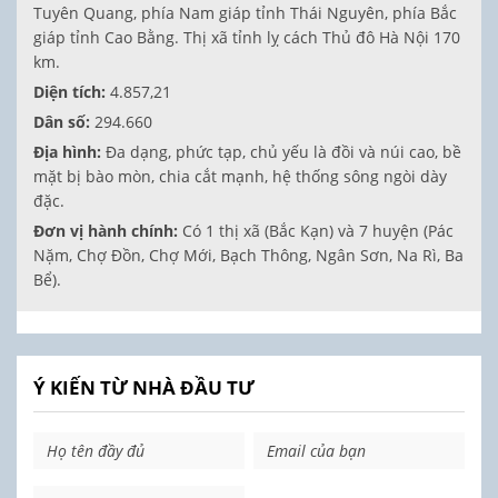
Tuyên Quang, phía Nam giáp tỉnh Thái Nguyên, phía Bắc
giáp tỉnh Cao Bằng. Thị xã tỉnh lỵ cách Thủ đô Hà Nội 170
km.
Diện tích:
4.857,21
Dân số:
294.660
Địa hình:
Đa dạng, phức tạp, chủ yếu là đồi và núi cao, bề
mặt bị bào mòn, chia cắt mạnh, hệ thống sông ngòi dày
đặc.
Đơn vị hành chính:
Có 1 thị xã (Bắc Kạn) và 7 huyện (Pác
Nặm, Chợ Đồn, Chợ Mới, Bạch Thông, Ngân Sơn, Na Rì, Ba
Bể).
Ý KIẾN TỪ NHÀ ĐẦU TƯ