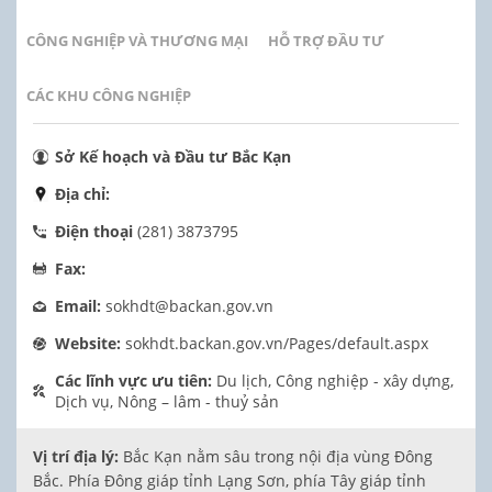
CÔNG NGHIỆP VÀ THƯƠNG MẠI
HỖ TRỢ ĐẦU TƯ
CÁC KHU CÔNG NGHIỆP
Sở Kế hoạch và Đầu tư Bắc Kạn
Địa chỉ:
Điện thoại
(281) 3873795
Fax:
Email:
sokhdt@backan.gov.vn
Website:
sokhdt.backan.gov.vn/Pages/default.aspx
Các lĩnh vực ưu tiên:
Du lịch, Công nghiệp - xây dựng,
Dịch vụ, Nông – lâm - thuỷ sản
Vị trí địa lý:
Bắc Kạn nằm sâu trong nội địa vùng Đông
Bắc. Phía Đông giáp tỉnh Lạng Sơn, phía Tây giáp tỉnh