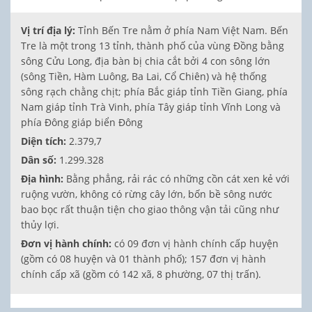
Vị trí địa lý:
Tỉnh Bến Tre nằm ở phía Nam Việt Nam. Bến
Tre là một trong 13 tỉnh, thành phố của vùng Đồng bằng
sông Cửu Long, địa bàn bị chia cắt bởi 4 con sông lớn
(sông Tiền, Hàm Luông, Ba Lai, Cổ Chiên) và hệ thống
sông rạch chằng chịt; phía Bắc giáp tỉnh Tiền Giang, phía
Nam giáp tỉnh Trà Vinh, phía Tây giáp tỉnh Vĩnh Long và
phía Đông giáp biển Đông
Diện tích:
2.379,7
Dân số:
1.299.328
Địa hình:
Bằng phẳng, rải rác có những cồn cát xen kẻ với
ruộng vườn, không có rừng cây lớn, bốn bề sông nước
bao bọc rất thuận tiện cho giao thông vận tải cũng như
thủy lợi.
Đơn vị hành chính:
có 09 đơn vị hành chính cấp huyện
(gồm có 08 huyện và 01 thành phố); 157 đơn vị hành
chính cấp xã (gồm có 142 xã, 8 phường, 07 thị trấn).