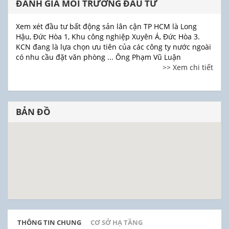
ĐÁNH GIÁ MÔI TRƯỜNG ĐẦU TƯ
Xem xét đầu tư bất động sản lân cận TP HCM là Long
Hậu, Đức Hòa 1, Khu công nghiệp Xuyên Á, Đức Hòa 3.
KCN đang là lựa chọn ưu tiên của các công ty nước ngoài
có nhu cầu đặt văn phòng ... Ông Phạm Vũ Luận
>> Xem chi tiết
BẢN ĐỒ
THÔNG TIN CHUNG
CƠ SỞ HẠ TẦNG