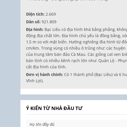
Diện tích:
2.669
Dân số:
921.809
Địa hình:
Bạc Liêu có địa hình khá bằng phẳng, không
động địa chất lớn. Địa hình chủ yếu là đồng bằng, s
1,5 m so với mặt biển. Hướng nghiêng đia hình từ đô
cm/km. Trong vùng có nhiều ô trũng như: các huyện 
của trung tâm bán đảo Cà Mau. Các giồng cat ven biể
bàn tỉnh có nhiều kênh rạch lớn như: Quản Lộ - Phụn
cắt địa hình của tỉnh.
Đơn vị hành chính:
Có 1 thành phố (Bạc Liêu) và 6 h
Vĩnh Lợi).
Ý KIẾN TỪ NHÀ ĐẦU TƯ