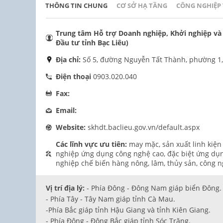
THÔNG TIN CHUNG
CƠ SỞ HẠ TẦNG
CÔNG NGHIỆP
Trung tâm Hỗ trợ Doanh nghiệp, Khởi nghiệp và X
Đầu tư tỉnh Bạc Liêu)
Địa chỉ:
Số 5, đường Nguyễn Tất Thành, phường 1, 
Điện thoại
0903.020.040
Fax:
Email:
Website:
skhdt.baclieu.gov.vn/default.aspx
Các lĩnh vực ưu tiên:
may mặc, sản xuất linh kiện 
nghiệp ứng dụng công nghệ cao, đặc biệt ứng dụn
nghiệp chế biến hàng nông, lâm, thủy sản, công ng
Vị trí địa lý:
- Phía Đông - Đông Nam giáp biển Đông.
- Phía Tây - Tây Nam giáp tỉnh Cà Mau.
-Phía Bắc giáp tỉnh Hậu Giang và tỉnh Kiên Giang.
- Phía Đông - Đông Bắc giáp tỉnh Sóc Trăng.