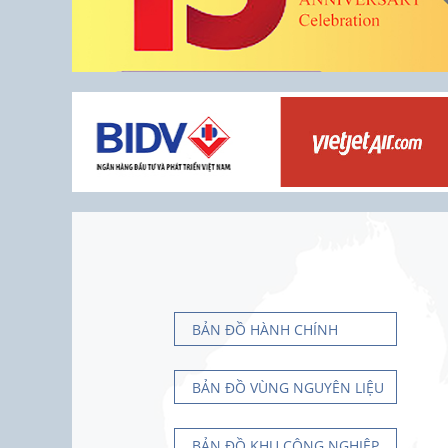
BẢN ĐỒ HÀNH CHÍNH
BẢN ĐỒ VÙNG NGUYÊN LIỆU
BẢN ĐỒ KHU CÔNG NGHIỆP