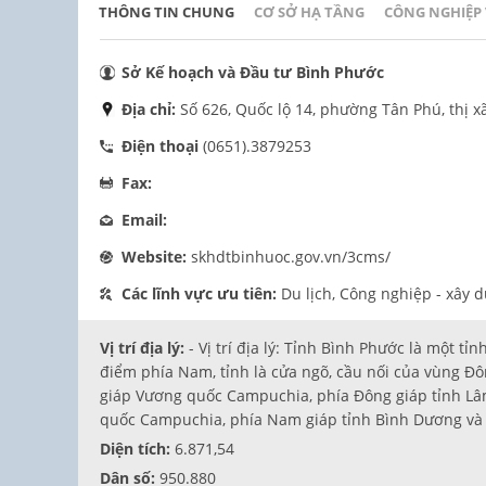
THÔNG TIN CHUNG
CƠ SỞ HẠ TẦNG
CÔNG NGHIỆP
Sở Kế hoạch và Đầu tư Bình Phước
Địa chỉ:
Số 626, Quốc lộ 14, phường Tân Phú, thị x
Điện thoại
(0651).3879253
Fax:
Email:
Website:
skhdtbinhuoc.gov.vn/3cms/
Các lĩnh vực ưu tiên:
Du lịch, Công nghiệp - xây d
Vị trí địa lý:
- Vị trí địa lý: Tỉnh Bình Phước là một 
điểm phía Nam, tỉnh là cửa ngõ, cầu nối của vùng Đ
giáp Vương quốc Campuchia, phía Đông giáp tỉnh Lâ
quốc Campuchia, phía Nam giáp tỉnh Bình Dương và 
Diện tích:
6.871,54
Dân số:
950.880