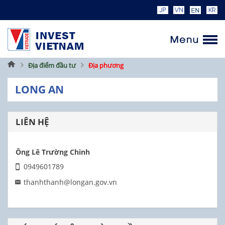
Trang
Địa điểm đầu tư
Địa phương
chủ
LONG AN
LIÊN HỆ
Ông Lê Trường Chinh
0949601789
thanhthanh@longan.gov.vn