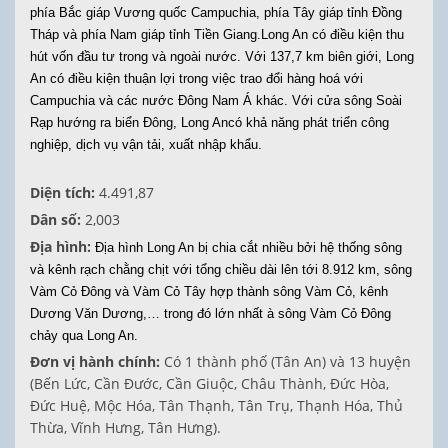
phía Bắc giáp Vương quốc Campuchia, phía Tây giáp tỉnh Đồng
Tháp và phía Nam giáp tỉnh Tiền Giang.Long An có điều kiện thu
hút vốn đầu tư trong và ngoài nước. Với 137,7 km biên giới, Long
An có điều kiện thuận lợi trong việc trao đổi hàng hoá với
Campuchia và các nước Đông Nam Á khác. Với cửa sông Soài
Rạp hướng ra biển Đông, Long Ancó khả năng phát triển công
nghiệp, dịch vụ vận tải, xuất nhập khẩu.
Diện tích:
4.491,87
Dân số:
2,003
Địa hình:
Địa hình Long An bị chia cắt nhiều bởi hệ thống sông
và kênh rạch chằng chịt với tổng chiều dài lên tới 8.912 km, sông
Vàm Cỏ Đông và Vàm Cỏ Tây hợp thành sông Vàm Cỏ, kênh
Dương Văn Dương,… trong đó lớn nhất à sông Vàm Cỏ Đông
chảy qua Long An.
Đơn vị hành chính:
Có 1 thành phố (Tân An) và 13 huyện
(Bến Lức, Cần Đước, Cần Giuộc, Châu Thành, Đức Hòa,
Đức Huệ, Mộc Hóa, Tân Thạnh, Tân Trụ, Thạnh Hóa, Thủ
Thừa, Vĩnh Hưng, Tân Hưng).