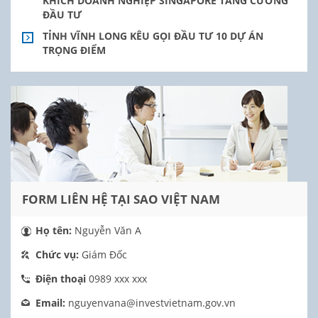
KHÍCH DOANH NGHIỆP SINGAPORE TĂNG CƯỜNG
ĐẦU TƯ
TỈNH VĨNH LONG KÊU GỌI ĐẦU TƯ 10 DỰ ÁN
TRỌNG ĐIỂM
FORM LIÊN HỆ TẠI SAO VIỆT NAM
Họ tên:
Nguyễn Văn A
Chức vụ:
Giám Đốc
Điện thoại
0989 xxx xxx
Email:
nguyenvana@investvietnam.gov.vn