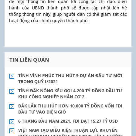
để mọi thông tin liên quan tới công tác chỉ đạo, điều
hành của UBND thành phố sẽ được cập nhật lên hệ
thống thông tin này, giúp người dân có thể giám sát các
hoạt động của chính quyền thành phố.
TIN LIÊN QUAN
TỈNH VĨNH PHÚC THU HÚT 9 DỰ ÁN ĐẦU TƯ MỚI
TRONG QUÝ I/2021
TỈNH ĐẮK NÔNG KÊU GỌI 4.200 TỶ ĐỒNG ĐẦU TƯ
KHU CÔNG NGHIỆP NHÂN CƠ 2.
ĐẮK LẮK THU HÚT HƠN 10.000 TỶ ĐỒNG VỐN FDI
ĐẦU TƯ VÀO ĐIỆN GIÓ
6 THÁNG ĐẦU NĂM 2021, FDI ĐẠT 15,27 TỶ USD
VIỆT NAM TẠO ĐIỀU KIỆN THUẬN LỢI, KHUYẾN