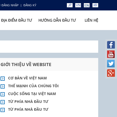
ĐĂNG NHẬP
ĐĂNG KÝ
ĐỊA ĐIỂM ĐẦU TƯ
HƯỚNG DẪN ĐẦU TƯ
LIÊN HỆ
GIỚI THIỆU VỀ WEBSITE
CƠ BẢN VỀ VIỆT NAM
THẾ MẠNH CỦA CHÚNG TÔI
CUỘC SỐNG TẠI VIỆT NAM
TỪ PHÍA NHÀ ĐẦU TƯ
TỪ PHÍA NHÀ ĐẦU TƯ