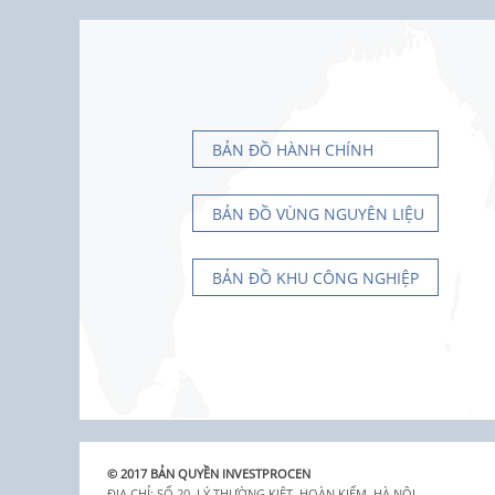
BẢN ĐỒ HÀNH CHÍNH
BẢN ĐỒ VÙNG NGUYÊN LIỆU
BẢN ĐỒ KHU CÔNG NGHIỆP
© 2017 BẢN QUYỀN INVESTPROCEN
ĐỊA CHỈ: SỐ 20, LÝ THƯỜNG KIỆT, HOÀN KIẾM, HÀ NỘI