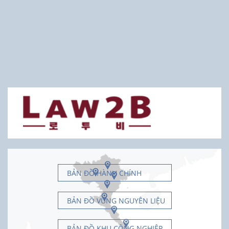
BẢN ĐỒ HÀNH CHÍNH
BẢN ĐỒ VÙNG NGUYÊN LIỆU
BẢN ĐỒ KHU CÔNG NGHIỆP