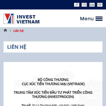
Trang
Liên hệ
chủ
LIÊN HỆ
BỘ CÔNG THƯƠNG
CỤC XÚC TIẾN THƯƠNG MẠI (VIETRADE)
TRUNG TÂM XÚC TIẾN ĐẦU TƯ PHÁT TRIỂN CÔNG
THƯƠNG (INVESTPROCEN)
Trụ sở
: 20 Lý Thường Kiệt - Hà Nội - Việt Nam