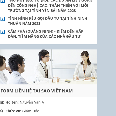
THU HÚT ĐẦU TƯ (FDI) CÁC DỰ ÁN LIÊN QUAN
ĐẾN CÔNG NGHỆ CAO, THÂN THIỆN VỚI MÔI
TRƯỜNG TẠI TỈNH YÊN BÁI NĂM 2023
TÌNH HÌNH KÊU GỌI ĐẦU TƯ TẠI TỈNH NINH
THUẬN NĂM 2023
CẨM PHẢ (QUẢNG NINH) - ĐIỂM ĐẾN HẤP
DẪN, TIỀM NĂNG CỦA CÁC NHÀ ĐẦU TƯ
FORM LIÊN HỆ TẠI SAO VIỆT NAM
Họ tên:
Nguyễn Văn A
Chức vụ:
Giám Đốc