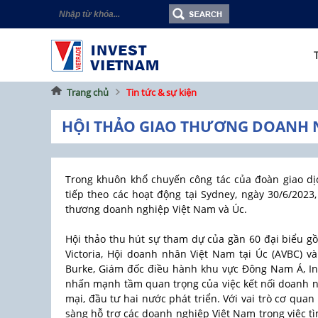
Trang chủ
Tin tức & sự kiện
HỘI THẢO GIAO THƯƠNG DOANH NG
Trong khuôn khổ chuyến công tác của đoàn giao dịc
tiếp theo các hoạt động tại Sydney, ngày 30/6/202
thương doanh nghiệp Việt Nam và Úc.
Hội thảo thu hút sự tham dự của gần 60 đại biểu g
Victoria, Hội doanh nhân Việt Nam tại Úc (AVBC) v
Burke, Giám đốc điều hành khu vực Đông Nam Á, In
nhấn mạnh tầm quan trọng của việc kết nối doanh ng
mại, đầu tư hai nước phát triển. Với vai trò cơ quan
sàng hỗ trợ các doanh nghiệp Việt Nam trong việc tì