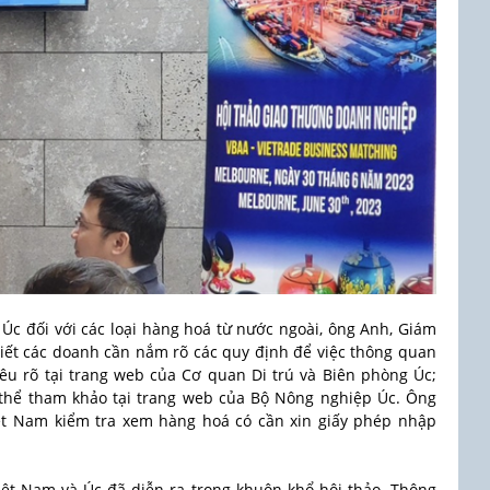
 Úc đối với các loại hàng hoá từ nước ngoài, ông Anh, Giám
 biết các doanh cần nắm rõ các quy định để việc thông quan
nêu rõ tại trang web của Cơ quan Di trú và Biên phòng Úc;
 thể tham khảo tại trang web của Bộ Nông nghiệp Úc. Ông
ệt Nam kiểm tra xem hàng hoá có cần xin giấy phép nhập
ệt Nam và Úc đã diễn ra trong khuôn khổ hội thảo. Thông