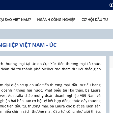
TẠI SAO VIỆT NAM?
NGÀNH CÔNG NGHIỆP
CƠ HỘI ĐẦU TƯ
HIỆP VIỆT NAM - ÚC
h thương mại tại Úc do Cục Xúc tiến thương mại tổ chức,
3, đoàn đã tới thành phố Melbourne tham dự Hội thảo giao
ồm đại diện cơ quan Xúc tiến thương mại, đầu tư tiểu bang
à doanh nghiệp hai nước. Phát biểu tại Hội thảo, bà Laura
vest Australia chào mừng đoàn doanh nghiệp Việt Nam và
hiệp hai bên, tạo cơ hội ký kết hợp đồng, thúc đẩy thương
 Xúc tiến đầu tư, thương mại, bà Laura cho biết sẽ luôn sẵn
m hiểu chính sách thương mại, đầu tư, cũng như giới thiệu,