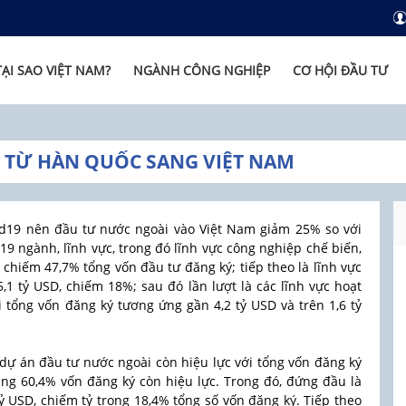
TẠI SAO VIỆT NAM?
NGÀNH CÔNG NGHIỆP
CƠ HỘI ĐẦU TƯ
Ư TỪ HÀN QUỐC SANG VIỆT NAM
d19 nên đầu tư nước ngoài vào Việt Nam giảm 25% so với
9 ngành, lĩnh vực, trong đó lĩnh vực công nghiệp chế biến,
 chiếm 47,7% tổng vốn đầu tư đăng ký; tiếp theo là lĩnh vực
5,1 tỷ USD, chiếm 18%; sau đó lần lượt là các lĩnh vực hoạt
 tổng vốn đăng ký tương ứng gần 4,2 tỷ USD và trên 1,6 tỷ
dự án đầu tư nước ngoài còn hiệu lực với tổng vốn đăng ký
ằng 60,4% vốn đăng ký còn hiệu lực. Trong đó, đứng đầu là
ỷ USD, chiếm tỷ trọng 18,4% tổng số vốn đăng ký. Tiếp theo