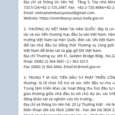
Địa chỉ và thông tin liên hệ: ​​​​ Tầng 5, Tòa nhà Mir
720.5124/+82-2-725.2487. Fax: +82-2-720.4684/+82-2
Email: vietnamembassyseoul@gmail.com.
Website: https://vnembassy-seoul.mofa.gov.vn
2- THƯƠNG VỤ VIỆT NAM TẠI HÀN QUỐC: đây là cơ q
tác và xúc tiến thương mại, đầu tư vào Việt Nam. Hà
trường Việt Nam tại Hàn Quốc, đón các DN Việt Nam
đối tác-nhà đầu tư; Đồng thời Thương vụ cũng giớ
Việt Nam để khảo sát và gặp gỡ DN Việt Nam.
Địa chỉ Thương vụ: 6th Fl., Golden Bridge Bldg., No
thoại: (0082-2) 364-3661~2 / 362-2013.
Fax: (0082-2) 364-3664. Email:kr@moit.gov.vn
3- TRUNG T M XÚC TIẾN ĐẦU TƯ PHÁT TRIỂN CÔNG
thương: là tổ chức hỗ trợ và xúc tiến đầu tư cho
Trung tâm triển khai các hoạt động thu hút đầu tư n
giao thương giữa nhà đầu tư với chủ dự án, các tri
động khảo sát và nghiên cứu thị trường…
Địa chỉ và thông tin liên hệ: 20 Lý Thường Kiệt - Hà N
Điện thoại: (84 24) 3826 2288/ 66 - Fax: (84 24) 3826 