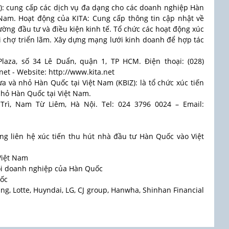
A): cung cấp các dịch vụ đa dạng cho các doanh nghiệp Hàn
Nam. Hoạt động của KITA: Cung cấp thông tin cập nhật về
ường đầu tư và điều kiện kinh tế. Tổ chức các hoạt động xúc
ội chợ triển lãm. Xây dựng mạng lưới kinh doanh để hợp tác
laza, số 34 Lê Duẩn, quận 1, TP HCM. Điện thoại: (028)
net - Website: http://www.kita.net
a và nhỏ Hàn Quốc tại Việt Nam (KBIZ): là tổ chức xúc tiến
hỏ Hàn Quốc tại Việt Nam.
Trì, Nam Từ Liêm, Hà Nội. Tel: 024 3796 0024 – Email:
g liên hệ xúc tiến thu hút nhà đầu tư Hàn Quốc vào Việt
 Việt Nam
hội doanh nghiệp của Hàn Quốc
uốc
g, Lotte, Huyndai, LG, CJ group, Hanwha, Shinhan Financial