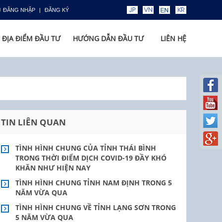
ĐĂNG NHẬP
ĐĂNG KÝ
ĐỊA ĐIỂM ĐẦU TƯ
HƯỚNG DẪN ĐẦU TƯ
LIÊN HỆ
TIN LIÊN QUAN
TÌNH HÌNH CHUNG CỦA TỈNH THÁI BÌNH
TRONG THỜI ĐIỂM DỊCH COVID-19 ĐẦY KHÓ
KHĂN NHƯ HIỆN NAY
TÌNH HÌNH CHUNG TỈNH NAM ĐỊNH TRONG 5
NĂM VỪA QUA
TÌNH HÌNH CHUNG VỀ TỈNH LẠNG SƠN TRONG
5 NĂM VỪA QUA