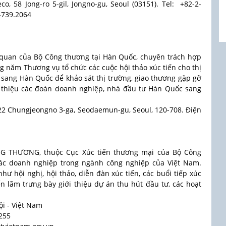
eco, 58 Jong-ro 5-gil, Jongno-gu, Seoul (03151)​. Tel: +82-2-
-739.2064
uan của Bộ Công thương tại Hàn Quốc, chuyên trách hợp
ng năm Thương vụ tổ chức các cuộc hội thảo xúc tiến cho thị
 sang Hàn Quốc để khảo sát thị trường, giao thương gặp gỡ
i thiệu các đoàn doanh nghiệp, nhà đầu tư Hàn Quốc sang
.222 Chungjeongno 3-ga, Seodaemun-gu, Seoul, 120-708. Điện
 THƯƠNG, thuộc Cục Xúc tiến thương mại của Bộ Công
 các doanh nghiệp trong ngành công nghiệp của Việt Nam.
hư hội nghị, hội thảo, diễn đàn xúc tiến, các buổi tiếp xúc
ển lãm trưng bày giới thiệu dự án thu hút đầu tư, các hoạt
ội - Việt Nam
2255