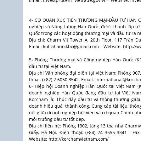
Email: investprocen@vietrade.gov.vn - Website: inve
4- CƠ QUAN XÚC TIẾN THƯƠNG MẠI-ĐẦU TƯ HÀN QUỐ
nghiệp và Năng lượng Hàn Quốc, được thành lập từ
Quốc trong các hoạt động thương mại và đầu tư ra n
Địa chỉ: Charm Vit Tower A, 20th Floor, 117 Trần D
Email: kotrahanoikbc@gmail.com – Website: http://ww
5- Phòng Thương mại và Công nghiệp Hàn Quốc (KCC
đầu tư tại Việt Nam.
Địa chỉ Văn phòng đại diện tại Việt Nam: Phòng 907
thoại: (+82) 2 6050 3542. Email: international@korch
6- Hiệp hội Doanh nghiệp Hàn Quốc tại Việt Nam (K
doanh nghiệp Hàn Quốc đang đầu tư tại Việt Nam
Korcham là: Thúc đẩy đầu tư và thông thương giữa
doanh hiệu quả, thành công. Cung cấp tài liệu, thông
nối giữa doanh nghiệp hội viên và cơ quan Chính p
môi trường đầu tư tốt đẹp.
Địa chỉ liên hệ: Phòng 1302, tầng 13 tòa nhà Char
Giấy, Hà Nội. Điện thoại: (+84) 24 3555 3341 - Fa
Website: http://korchamvietnam.com/