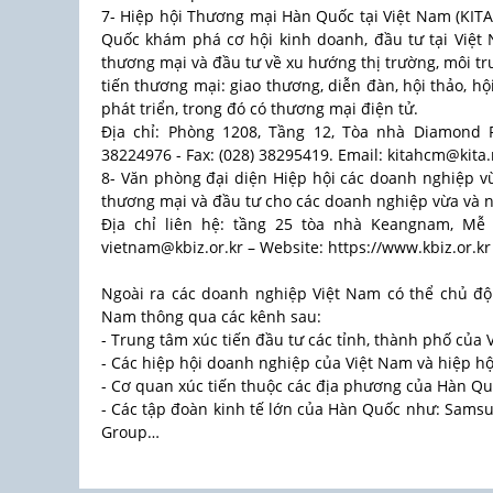
7- Hiệp hội Thương mại Hàn Quốc tại Việt Nam (KIT
Quốc khám phá cơ hội kinh doanh, đầu tư tại Việt 
thương mại và đầu tư về xu hướng thị trường, môi tr
tiến thương mại: giao thương, diễn đàn, hội thảo, h
phát triển, trong đó có thương mại điện tử.
Địa chỉ: Phòng 1208, Tầng 12, Tòa nhà Diamond P
38224976 - Fax: (028) 38295419. Email: kitahcm@kita.
8- Văn phòng đại diện Hiệp hội các doanh nghiệp vừ
thương mại và đầu tư cho các doanh nghiệp vừa và n
Địa chỉ liên hệ: tầng 25 tòa nhà Keangnam, Mễ 
vietnam@kbiz.or.kr – Website: https://www.kbiz.or.kr
Ngoài ra các doanh nghiệp Việt Nam có thể chủ độn
Nam thông qua các kênh sau:
- Trung tâm xúc tiến đầu tư các tỉnh, thành phố của
- Các hiệp hội doanh nghiệp của Việt Nam và hiệp 
- Cơ quan xúc tiến thuộc các địa phương của Hàn Q
- Các tập đoàn kinh tế lớn của Hàn Quốc như: Samsun
Group…