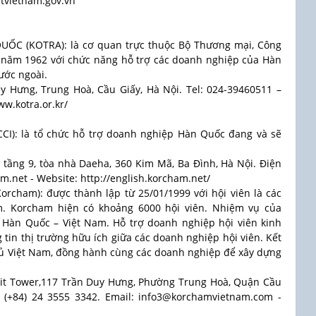
stvietnam.gov.vn
C (KOTRA): là cơ quan trực thuộc Bộ Thương mại, Công
 năm 1962 với chức năng hỗ trợ các doanh nghiệp của Hàn
ước ngoài.
uy Hưng, Trung Hoà, Cầu Giấy, Hà Nội. Tel: 024-39460511 –
w.kotra.or.kr/
I): là tổ chức hỗ trợ doanh nghiệp Hàn Quốc đang và sẽ
, tầng 9, tòa nhà Daeha, 360 Kim Mã, Ba Đình, Hà Nội. Điện
am.net - Website: http://english.korcham.net/
orcham): được thành lập từ 25/01/1999 với hội viên là các
. Korcham hiện có khoảng 6000 hội viên. Nhiệm vụ của
 Hàn Quốc – Việt Nam. Hỗ trợ doanh nghiệp hội viên kinh
 tin thị trường hữu ích giữa các doanh nghiệp hội viên. Kết
hủ Việt Nam, đồng hành cùng các doanh nghiệp để xây dựng
mvit Tower,117 Trần Duy Hưng, Phường Trung Hoà, Quận Cầu
x: (+84) 24 3555 3342. Email: info3@korchamvietnam.com -