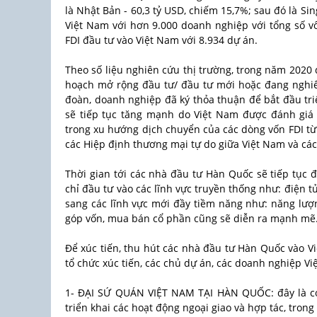
là Nhật Bản - 60,3 tỷ USD, chiếm 15,7%; sau đó là S
Việt Nam với hơn 9.000 doanh nghiệp với tổng số v
FDI đầu tư vào Việt Nam với 8.934 dự án.
Theo số liệu nghiên cứu thị trường, trong năm 2020 
hoạch mở rộng đầu tư/ đầu tư mới hoặc đang nghiên
đoàn, doanh nghiệp đã ký thỏa thuận để bắt đầu tr
sẽ tiếp tục tăng mạnh do Việt Nam được đánh giá l
trong xu hướng dịch chuyển của các dòng vốn FDI từ
các Hiệp định thương mại tự do giữa Việt Nam và các
Thời gian tới các nhà đầu tư Hàn Quốc sẽ tiếp tục 
chỉ đầu tư vào các lĩnh vực truyền thống như: điện 
sang các lĩnh vực mới đầy tiềm năng như: năng lượn
góp vốn, mua bán cổ phần cũng sẽ diễn ra mạnh mẽ
Để xúc tiến, thu hút các nhà đầu tư Hàn Quốc vào V
tổ chức xúc tiến, các chủ dự án, các doanh nghiệp V
1- ĐẠI SỨ QUÁN VIỆT NAM TẠI HÀN QUỐC: đây là cơ
triển khai các hoạt động ngoại giao và hợp tác, trong