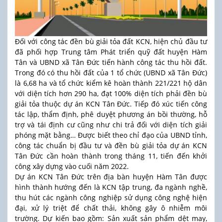
Đối với công tác đền bù giải tỏa đất KCN, hiện chủ đầu tư
đã phối hợp Trung tâm Phát triển quỹ đất huyện Hàm
Tân và UBND xã Tân Đức tiến hành công tác thu hồi đất.
Trong đó có thu hồi đất của 1 tổ chức (UBND xã Tân Đức)
là 6,68 ha và tổ chức kiểm kê hoàn thành 221/221 hộ dân
với diện tích hơn 290 ha, đạt 100% diện tích phải đền bù
giải tỏa thuộc dự án KCN Tân Đức. Tiếp đó xúc tiến công
tác lập, thẩm định, phê duyệt phương án bồi thường, hỗ
trợ và tái định cư cũng như chi trả đối với diện tích giải
phóng mặt bằng… Được biết theo chỉ đạo của UBND tỉnh,
công tác chuẩn bị đầu tư và đền bù giải tỏa dự án KCN
Tân Đức cần hoàn thành trong tháng 11, tiến đến khởi
công xây dựng vào cuối năm 2022.
Dự án KCN Tân Đức trên địa bàn huyện Hàm Tân được
hình thành hướng đến là KCN tập trung, đa ngành nghề,
thu hút các ngành công nghiệp sử dụng công nghệ hiện
đại, xử lý triệt để chất thải, không gây ô nhiễm môi
trường. Dự kiến bao gồm: Sản xuất sản phẩm dệt may,