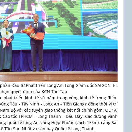
phần Đầu tư Phát triển Long An, Tổng Giám đốc SAIGONTEL
 nhận quyết định của KCN Tân Tập
ệc phát triển kinh tế và nằm trong vùng kinh tế trọng điểm
ng Tàu - Tây Ninh - Long An - Tiền Giang); đồng thời vị trí
Nam Bộ với các tuyến giao thông kết nối chính gồm: QL 1A,
); Cao tốc TPHCM – Long Thành – Dầu Dây; Các đường vành
n cảng quốc tế long An, cảng Hiệp Phước (cách 15km), cảng Sài
c tế Tân Sơn Nhất và sân bay Quốc tế Long Thành.