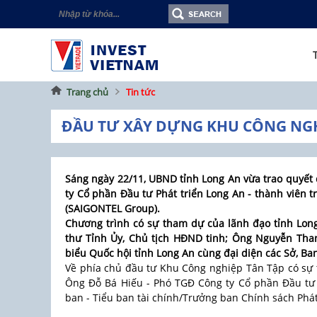
Trang chủ
Tin tức
ĐẦU TƯ XÂY DỰNG KHU CÔNG NGHI
Sáng ngày 22/11, UBND tỉnh Long An vừa trao quyết
ty Cổ phần Đầu tư Phát triển Long An - thành viên 
(SAIGONTEL Group).
Chương trình có sự tham dự của lãnh đạo tỉnh Lo
thư Tỉnh Ủy, Chủ tịch HĐND tinh; Ông Nguyễn Than
biểu Quốc hội tỉnh Long An cùng đại diện các Sở, Ba
Về phía chủ đầu tư Khu Công nghiệp Tân Tập có sự
Ông Đỗ Bá Hiếu - Phó TGĐ Công ty Cổ phần Đầu tư
ban - Tiểu ban tài chính/Trưởng ban Chính sách Phá