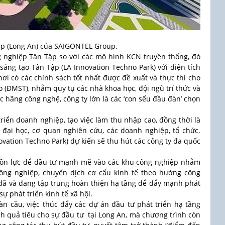
p (Long An) của SAIGONTEL Group.
 nghiệp Tân Tập so với các mô hình KCN truyền thống, đó
sáng tạo Tân Tập (LA Innovation Techno Park) với diện tích
ơi có các chính sách tốt nhất được đề xuất và thực thi cho
o (ĐMST), nhằm quy tụ các nhà khoa học, đội ngũ trí thức và
ác hãng công nghệ, công ty lớn là các ‘con sếu đầu đàn’ chọn
triển doanh nghiệp, tạo việc làm thu nhập cao, đồng thời là
đại học, cơ quan nghiên cứu, các doanh nghiệp, tổ chức.
ovation Techno Park) dự kiến sẽ thu hút các công ty đa quốc
ồn lực để đầu tư mạnh mẽ vào các khu công nghiệp nhằm
công nghiệp, chuyển dịch cơ cấu kinh tế theo hướng công
h đã và đang tập trung hoàn thiện hạ tầng để đẩy mạnh phát
ự phát triển kinh tế xã hội.
àn cầu, việc thúc đẩy các dự án đầu tư phát triển hạ tầng
h quả tiêu cho sự đầu tư tại Long An, mà chương trình còn