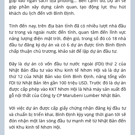
góp vào ngân sách địa phương… Bên cạnh đó, Dự án sẽ
góp phần xây dựng cảnh quan, tạo động lực thu hút
khách du lịch đến với Bình Định.
Tính đến nay, trên địa bàn tỉnh đã có nhiều lượt nhà đầu
tư trong và ngoài nước đến tỉnh, quan tâm đến lĩnh vực
năng lượng điện mặt trời, điện gió, trong số đó có 18 nhà
đầu tư đăng ký dự án và có 6 dự án được tỉnh Bình Định
chấp thuận chủ trương, khảo sát để lập dự án đầu tư.
Đây là dự án có vốn đầu tư nước ngoài (FDI) thứ 2 của
Nhật Bản đầu tư vào Khu kinh tế Nhơn Hội và là dự án
thứ 12 của Nhật Bản vào tỉnh Bình Định, nâng tổng vốn
FDI từ Nhật Bản lên gần 100 triệu USD. Trước đó là dự án
được cấp phép vào KKT Nhơn Hội là Nhà máy sản xuất đồ
gỗ nội thất của Công ty CP Marubeni Lumber Nhật Bản.
Với việc dự án được cấp giấy chứng nhận đăng ký đầu tư
và chuẩn bị triển khai, Bình Định kỳy vọng thời gian tới sẽ
đón nhận một làn sóng đầu tư mạnh mẽ từ Nhật Bản đến
với Khu kinh tế Nhơn Hội.