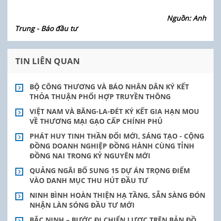
Nguồn: Anh
Trung - Báo đầu tư
TIN LIÊN QUAN
BỘ CÔNG THƯƠNG VÀ BÁO NHÂN DÂN KÝ KẾT
THỎA THUẬN PHỐI HỢP TRUYỀN THÔNG
VIỆT NAM VÀ BĂNG-LA-ĐÉT KÝ KẾT GIA HẠN MOU
VỀ THƯƠNG MẠI GẠO CẤP CHÍNH PHỦ
PHÁT HUY TINH THẦN ĐỔI MỚI, SÁNG TẠO - CỘNG
ĐỒNG DOANH NGHIỆP ĐỒNG HÀNH CÙNG TỈNH
ĐỒNG NAI TRONG KỶ NGUYÊN MỚI
QUẢNG NGÃI BỔ SUNG 15 DỰ ÁN TRỌNG ĐIỂM
VÀO DANH MỤC THU HÚT ĐẦU TƯ
NINH BÌNH HOÀN THIỆN HẠ TẦNG, SẴN SÀNG ĐÓN
NHẬN LÀN SÓNG ĐẦU TƯ MỚI
BẮC NINH – BƯỚC ĐI CHIẾN LƯỢC TRÊN BẢN ĐỒ