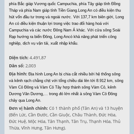
phía Bắc giáp Vương quốc Campuchia, phía Tây giáp tỉnh Đồng
Tháp và phía Nam giáp tỉnh Tiền Giang.Long An có điều kiện thu
hút vốn đầu tư trong và ngoài nước. Với 137,7 km biên giới, Long
An có điều kiện thuận lợi trong việc trao đổi hàng hoá với
Campuchia và các nước Đông Nam Á khác. Với cửa sông Soài
Rạp hướng ra biển Đông, Long Ancó khả năng phát triển công
nghiệp, dịch vụ vận tải, xuất nhập khẩu.
Diện tích:
4.491,87
Dân số:
2,003
Địa hình:
Địa hình Long An bị chia cắt nhiều bởi hệ thống sông
và kênh rạch chằng chịt với tổng chiều dài lên tới 8.912 km, sông
Vàm Cỏ Đông và Vàm Cỏ Tây hợp thành sông Vàm Cỏ, kênh
Dương Văn Dương,… trong đó lớn nhất à sông Vàm Cỏ Đông
chảy qua Long An.
Đơn vị hành chính:
Có 1 thành phố (Tân An) và 13 huyện
(Bến Lức, Cần Đước, Cần Giuộc, Châu Thành, Đức Hòa,
Đức Huệ, Mộc Hóa, Tân Thạnh, Tân Trụ, Thạnh Hóa, Thủ
Thừa, Vĩnh Hưng, Tân Hưng).