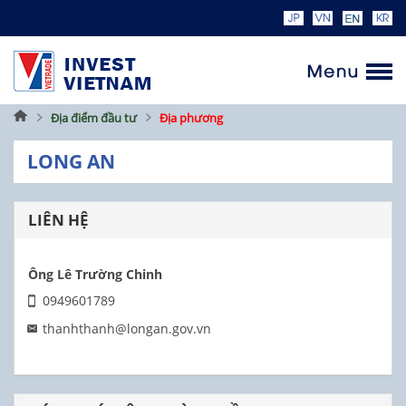
Trang
Địa điểm đầu tư
Địa phương
chủ
LONG AN
LIÊN HỆ
Ông Lê Trường Chinh
0949601789
thanhthanh@longan.gov.vn