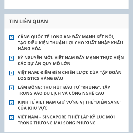
TIN LIÊN QUAN
CẢNG QUỐC TẾ LONG AN: ĐẨY MẠNH KẾT NỐI,
TẠO ĐIỀU KIỆN THUẬN LỢI CHO XUẤT NHẬP KHẨU
HÀNG HÓA
KỶ NGUYÊN MỚI: VIỆT NAM ĐẨY MẠNH THỰC HIỆN
CÁC DỰ ÁN QUY MÔ LỚN
VIỆT NAM: ĐIỂM ĐẾN CHIẾN LƯỢC CỦA TẬP ĐOÀN
LOGISTICS HÀNG ĐẦU
LÂM ĐỒNG: THU HÚT ĐẦU TƯ “KHỦNG”, TẬP
TRUNG VÀO DU LỊCH VÀ CÔNG NGHỆ CAO
KINH TẾ VIỆT NAM GIỮ VỮNG VỊ THẾ “ĐIỂM SÁNG”
CỦA KHU VỰC
VIỆT NAM – SINGAPORE THIẾT LẬP KỶ LỤC MỚI
TRONG THƯƠNG MẠI SONG PHƯƠNG