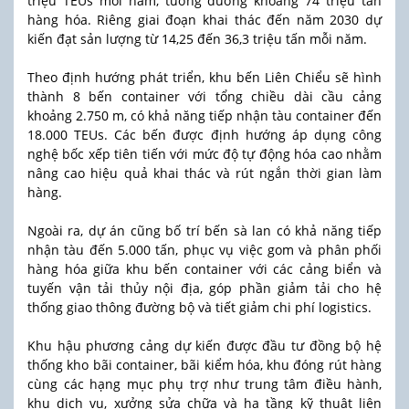
triệu TEUs mỗi năm, tương đương khoảng 74 triệu tấn
hàng hóa. Riêng giai đoạn khai thác đến năm 2030 dự
kiến đạt sản lượng từ 14,25 đến 36,3 triệu tấn mỗi năm.
Theo định hướng phát triển, khu bến Liên Chiểu sẽ hình
thành 8 bến container với tổng chiều dài cầu cảng
khoảng 2.750 m, có khả năng tiếp nhận tàu container đến
18.000 TEUs. Các bến được định hướng áp dụng công
nghệ bốc xếp tiên tiến với mức độ tự động hóa cao nhằm
nâng cao hiệu quả khai thác và rút ngắn thời gian làm
hàng.
Ngoài ra, dự án cũng bố trí bến sà lan có khả năng tiếp
nhận tàu đến 5.000 tấn, phục vụ việc gom và phân phối
hàng hóa giữa khu bến container với các cảng biển và
tuyến vận tải thủy nội địa, góp phần giảm tải cho hệ
thống giao thông đường bộ và tiết giảm chi phí logistics.
Khu hậu phương cảng dự kiến được đầu tư đồng bộ hệ
thống kho bãi container, bãi kiểm hóa, khu đóng rút hàng
cùng các hạng mục phụ trợ như trung tâm điều hành,
khu dịch vụ, xưởng sửa chữa và hạ tầng kỹ thuật liên