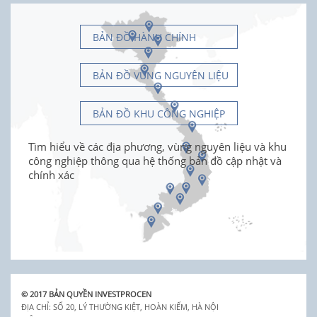
BẢN ĐỒ HÀNH CHÍNH
BẢN ĐỒ VÙNG NGUYÊN LIỆU
BẢN ĐỒ KHU CÔNG NGHIỆP
Tìm hiểu về các địa phương, vùng nguyên liệu và khu
công nghiệp thông qua hệ thống bản đồ cập nhật và
chính xác
© 2017 BẢN QUYỀN INVESTPROCEN
ĐỊA CHỈ: SỐ 20, LÝ THƯỜNG KIỆT, HOÀN KIẾM, HÀ NỘI