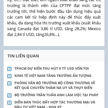
trường là thành viên của CPTPP đạt mức tăng
trưởng tốt, thể hiện bước đầu tận dụng hiệu quả
các cam kết từ hiệp định này để thúc đẩy xuất
khẩu, đa dạng hóa thị trường xuất khẩu (xuất khẩu
sang Canada đạt 3,86 tỉ USD, tăng 28,2%; Mexico
đạt 2,84 tỉ USD, tăng26,8%…).
TIN LIÊN QUAN
TPHCM DỰ KIẾN THU HÚT 8 TỶ USD VỐN FDI
KINH TẾ VIỆT NAM TĂNG TRƯỞNG ẤN TƯỢNG
PHỎNG VẤN BỘ TRƯỞNG BỘ CÔNG THƯƠNG VỀ
KẾT QUẢ CHUYẾN THĂM NA UY VÀ THỤY ĐIỂN
BỘ TRƯỞNG TRẦN TUẤN ANH LÀM VIỆC TẠI PHÁP
DIỄN ĐÀN THÚC ĐẨY HỢP TÁC THƯƠNG MẠI VÀ
ĐẦU TƯ VIỆT NAM – HOA KỲ