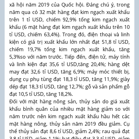
xã hội năm 2019 của Quốc hội. Đáng chú ý, trong
năm qua có 32 mặt hàng đạt kim ngạch xuất khẩu
trên 1 tỉ USD, chiếm 92,9% tổng kim ngạch xuất
khẩu (6 mặt hàng đạt kim ngạch xuất khẩu trên 10
tỉ USD, chiếm 63,4%). Trong đó, điện thoại và linh
kiện có giá trị xuất khẩu lớn nhất đạt 51,8 tỉ USD,
chiếm 19,7% tổng kim ngạch xuất khẩu, tăng
5,3%so với năm trước. Tiếp đến, điện tử, máy tính
và linh kiện đạt 35,6 tỉ USD,tăng 20,4%; hàng dệt
may đạt 32,6 tỉ USD, tăng 6,9%; máy móc thiết bị,
dụng cụ phụ tùng đạt 18,3 tỉ USD, tăng 11,9%; giày
dép đạt 18,3 tỉ USD, tăng 12,7%; gỗ và sản phẩm gỗ
đạt 10,5 tỉ USD, tăng 18,2%.
Đối với mặt hàng nông sản, thủy sản do giá xuất
khẩu bình quân của nhiều mặt hàng giảm so với
năm trước nên kim ngạch xuất khẩu hầu hết các
mặt hàng nông, thủy sản năm 2019 đều giảm. Cụ
thể thủy sản đạt 8,6 tỉ USD, giảm 2,4%; rau quả đạt
3,8 tỉ USD, giảm 1,1%; hạt điều đạt 3,3 tỉ USD, giảm