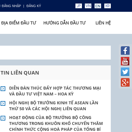
ĐĂNG NHẬP
ĐĂNG KÝ
ĐỊA ĐIỂM ĐẦU TƯ
HƯỚNG DẪN ĐẦU TƯ
LIÊN HỆ
TIN LIÊN QUAN
DIỄN ĐÀN THÚC ĐẨY HỢP TÁC THƯƠNG MẠI
VÀ ĐẦU TƯ VIỆT NAM – HOA KỲ
HỘI NGHỊ BỘ TRƯỞNG KINH TẾ ASEAN LẦN
THỨ 50 VÀ CÁC HỘI NGHỊ LIÊN QUAN
HOẠT ĐỘNG CỦA BỘ TRƯỞNG BỘ CÔNG
THƯƠNG TRONG KHUÔN KHỔ CHUYẾN THĂM
CHÍNH THỨC CỘNG HOÀ PHÁP CỦA TỔNG BÍ