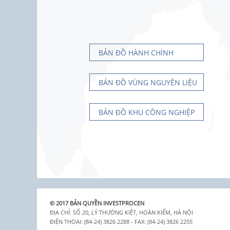
BẢN ĐỒ HÀNH CHÍNH
BẢN ĐỒ VÙNG NGUYÊN LIỆU
BẢN ĐỒ KHU CÔNG NGHIỆP
© 2017 BẢN QUYỀN INVESTPROCEN
ĐỊA CHỈ: SỐ 20, LÝ THƯỜNG KIỆT, HOÀN KIẾM, HÀ NỘI
ĐIỆN THOẠI: (84-24) 3826 2288 - FAX: (84-24) 3826 2255