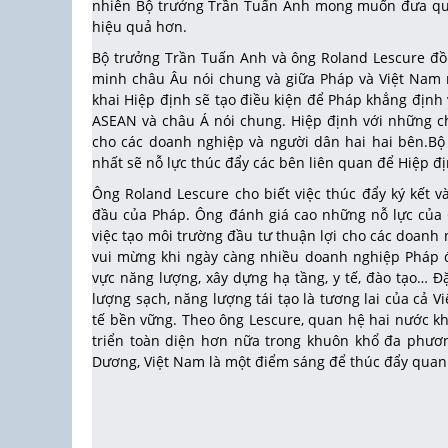
nhiên Bộ trưởng Trần Tuấn Anh mong muốn đưa quan 
hiệu quả hơn.
Bộ trưởng Trần Tuấn Anh và ông Roland Lescure đồn
minh châu Âu nói chung và giữa Pháp và Việt Nam n
khai Hiệp định sẽ tạo điều kiện để Pháp khẳng định 
ASEAN và châu Á nói chung. Hiệp định với những ch
cho các doanh nghiệp và người dân hai hai bên.Bộ
nhất sẽ nỗ lực thúc đẩy các bên liên quan để Hiệp đ
Ông Roland Lescure cho biết việc thúc đẩy ký kết 
đầu của Pháp. Ông đánh giá cao những nỗ lực của 
việc tạo môi trường đầu tư thuận lợi cho các doanh
vui mừng khi ngày càng nhiều doanh nghiệp Pháp đầ
vực năng lượng, xây dựng hạ tầng, y tế, đào tạo… Đặ
lượng sạch, năng lượng tái tạo là tương lai của cả 
tế bền vững. Theo ông Lescure, quan hệ hai nước 
triển toàn diện hơn nữa trong khuôn khổ đa phươn
Dương, Việt Nam là một điểm sáng để thúc đẩy quan 