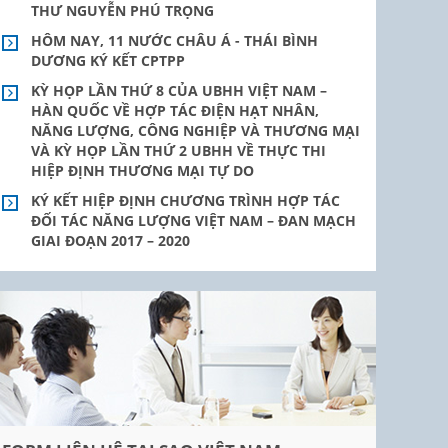
THƯ NGUYỄN PHÚ TRỌNG
HÔM NAY, 11 NƯỚC CHÂU Á - THÁI BÌNH
DƯƠNG KÝ KẾT CPTPP
KỲ HỌP LẦN THỨ 8 CỦA UBHH VIỆT NAM –
HÀN QUỐC VỀ HỢP TÁC ĐIỆN HẠT NHÂN,
NĂNG LƯỢNG, CÔNG NGHIỆP VÀ THƯƠNG MẠI
VÀ KỲ HỌP LẦN THỨ 2 UBHH VỀ THỰC THI
HIỆP ĐỊNH THƯƠNG MẠI TỰ DO
KÝ KẾT HIỆP ĐỊNH CHƯƠNG TRÌNH HỢP TÁC
ĐỐI TÁC NĂNG LƯỢNG VIỆT NAM – ĐAN MẠCH
GIAI ĐOẠN 2017 – 2020