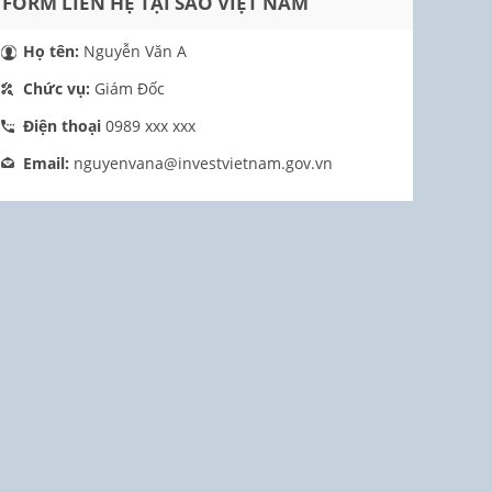
FORM LIÊN HỆ TẠI SAO VIỆT NAM
Họ tên:
Nguyễn Văn A
Chức vụ:
Giám Đốc
Điện thoại
0989 xxx xxx
Email:
nguyenvana@investvietnam.gov.vn