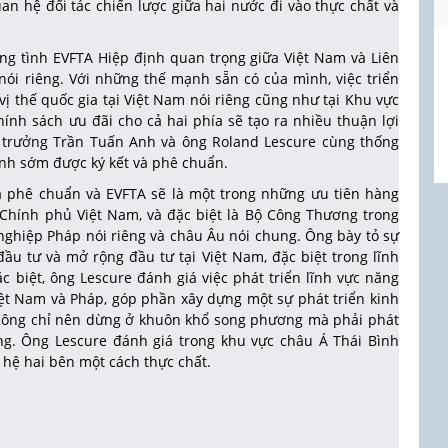
hệ đối tác chiến lược giữa hai nước đi vào thực chất và
g tình EVFTA Hiệp định quan trọng giữa Việt Nam và Liên
ói riêng. Với những thế mạnh sẵn có của mình, việc triển
vị thế quốc gia tại Việt Nam nói riêng cũng như tại Khu vực
ính sách ưu đãi cho cả hai phía sẽ tạo ra nhiều thuận lợi
 trưởng Trần Tuấn Anh và ông Roland Lescure cùng thống
ịnh sớm được ký kết và phê chuẩn.
và phê chuẩn và EVFTA sẽ là một trong những ưu tiên hàng
Chính phủ Việt Nam, và đặc biệt là Bộ Công Thương trong
 nghiệp Pháp nói riêng và châu Âu nói chung. Ông bày tỏ sự
u tư và mở rộng đầu tư tại Việt Nam, đặc biệt trong lĩnh
c biệt, ông Lescure đánh giá việc phát triển lĩnh vực năng
Việt Nam và Pháp, góp phần xây dựng một sự phát triển kinh
không chỉ nên dừng ở khuôn khổ song phương mà phải phát
g. Ông Lescure đánh giá trong khu vực châu Á Thái Bình
hệ hai bên một cách thực chất.