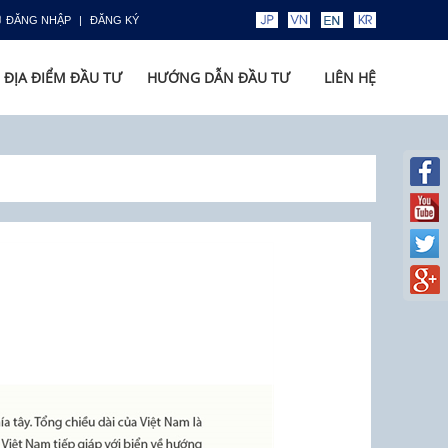
ĐĂNG NHẬP
ĐĂNG KÝ
ĐỊA ĐIỂM ĐẦU TƯ
HƯỚNG DẪN ĐẦU TƯ
LIÊN HỆ