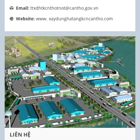
Email:
ttxdhtkcnthotnot@cantho.gov.vn
Website:
www. xaydunghatangkcncantho.com
LIÊN HỆ