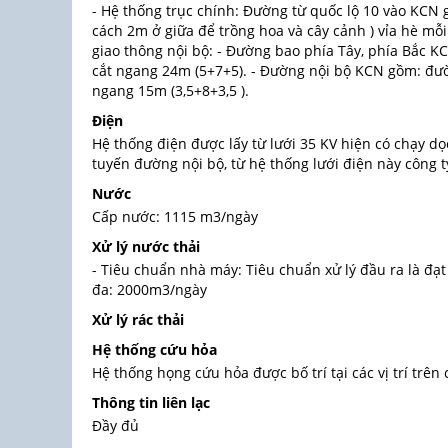
- Hệ thống trục chính: Đường từ quốc lộ 10 vào KCN 
cách 2m ở giữa để trồng hoa và cây cảnh ) vỉa hè mỗ
giao thông nội bộ: - Đường bao phía Tây, phía Bắc K
cắt ngang 24m (5+7+5). - Đường nội bộ KCN gồm: đườ
ngang 15m (3,5+8+3,5 ).
Điện
Hệ thống điện được lấy từ lưới 35 KV hiện có chạy dọ
tuyến đường nội bộ, từ hệ thống lưới điện này công ty
Nước
Cấp nước: 1115 m3/ngày
Xử lý nước thải
- Tiêu chuẩn nhà máy: Tiêu chuẩn xử lý đầu ra là đạt
đa: 2000m3/ngày
Xử lý rác thải
Hệ thống cứu hỏa
Hệ thống họng cứu hỏa được bố trí tại các vị trí trê
Thông tin liên lạc
Đầy đủ