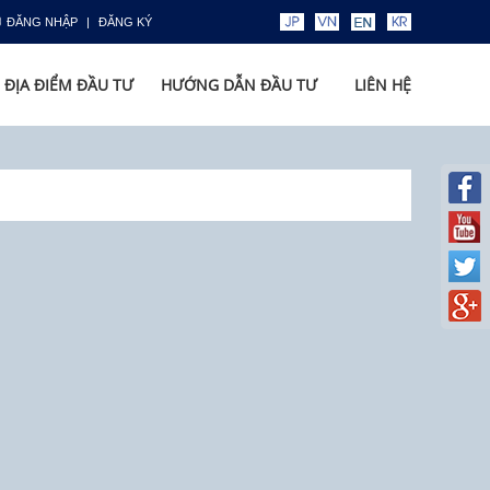
ĐĂNG NHẬP
ĐĂNG KÝ
ĐỊA ĐIỂM ĐẦU TƯ
HƯỚNG DẪN ĐẦU TƯ
LIÊN HỆ