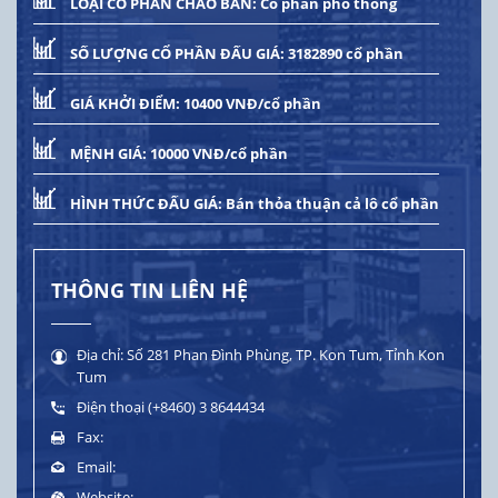
LOẠI CỔ PHẦN CHÀO BÁN:
Cổ phần phổ thông
SỐ LƯỢNG CỔ PHẦN ĐẤU GIÁ:
3182890 cổ phần
GIÁ KHỞI ĐIỂM:
10400 VNĐ/cổ phần
MỆNH GIÁ:
10000 VNĐ/cổ phần
HÌNH THỨC ĐẤU GIÁ:
Bán thỏa thuận cả lô cổ phần
THÔNG TIN LIÊN HỆ
Địa chỉ:
Số 281 Phan Đình Phùng, TP. Kon Tum, Tỉnh Kon
Tum
Điện thoại
(+8460) 3 8644434
Fax:
Email:
Website: