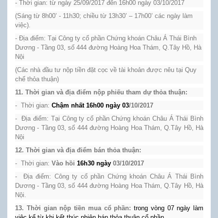
-
Thời gian: từ ngày 25/09/2017 đến 16h00 ngày 03/10/2017
(Sáng từ 8h00’ - 11h30; chiều từ 13h30’ – 17h00’ các ngày làm
việc).
-
Địa điểm: Tại Công ty cổ phần Chứng khoán Châu Á Thái Bình
Dương - Tầng 03, số 444 đường Hoàng Hoa Thám, Q.Tây Hồ, Hà
Nội
(Các nhà đầu tư nộp tiền đặt cọc về tài khoản được nêu tại Quy
chế thỏa thuận)
11. Thời gian và địa điểm nộp phiếu tham dự thỏa thuận:
-
Thời gian:
Chậm nhất 16h00 ngày 03
/10/2017
-
Địa điểm: Tại Công ty cổ phần Chứng khoán Châu Á Thái Bình
Dương - Tầng 03, số 444 đường Hoàng Hoa Thám, Q.Tây Hồ, Hà
Nội
12. Thời gian và địa điểm bán thỏa thuận:
-
Thời gian:
Vào hồi
16h30 ngày
03/10/2017
-
Địa điểm: Công ty cổ phần Chứng khoán Châu Á Thái Bình
Dương - Tầng 03, số 444 đường Hoàng Hoa Thám, Q.Tây Hồ, Hà
Nội.
13. Thời gian nộp tiền mua cổ phần:
trong vòng 07 ngày làm
việc kể từ khi kết thúc phiên bán thỏa thuận cổ phần.