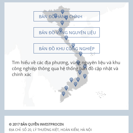
BẢN ĐỒ HÀNH CHÍNH
BẢN ĐỒ VÙNG NGUYÊN LIỆU
BẢN ĐỒ KHU CÔNG NGHIỆP
Tìm hiểu về các địa phương, vùng nguyên liệu và khu
công nghiệp thông qua hệ thống bản đồ cập nhật và
chính xác
© 2017 BẢN QUYỀN INVESTPROCEN
ĐỊA CHỈ: SỐ 20, LÝ THƯỜNG KIỆT, HOÀN KIẾM, HÀ NỘI