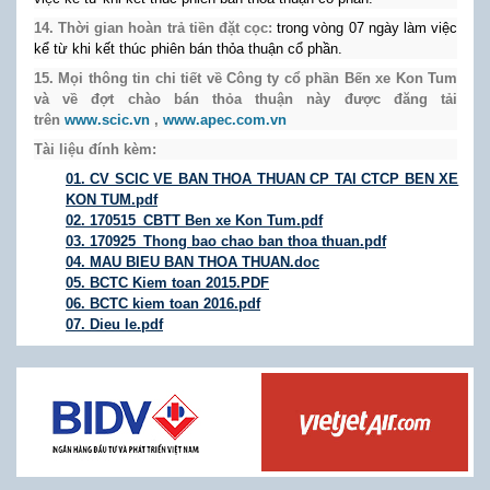
14. Thời gian hoàn trả tiền đặt cọc:
trong vòng 07 ngày làm việc
kể từ khi kết thúc phiên bán thỏa thuận cổ phần.
15. Mọi thông tin chi tiết về Công ty cổ phần Bến xe Kon Tum
và về đợt chào bán thỏa thuận này được đăng tải
trên
www.scic.vn
,
www.apec.com.vn
Tài liệu đính kèm:
01. CV SCIC VE BAN THOA THUAN CP TAI CTCP BEN XE
KON TUM.pdf
02. 170515_CBTT Ben xe Kon Tum.pdf
03. 170925_Thong bao chao ban thoa thuan.pdf
04. MAU BIEU BAN THOA THUAN.doc
05. BCTC Kiem toan 2015.PDF
06. BCTC kiem toan 2016.pdf
07. Dieu le.pdf