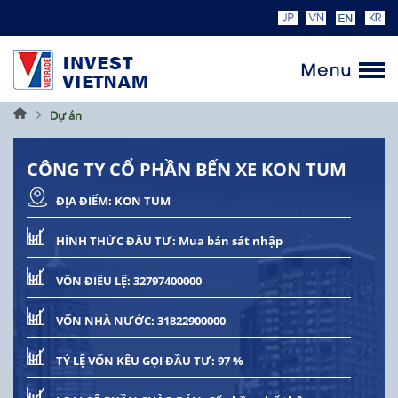
Trang
Dự án
chủ
CÔNG TY CỔ PHẦN BẾN XE KON TUM
ĐỊA ĐIỂM:
KON TUM
HÌNH THỨC ĐẦU TƯ:
Mua bán sát nhập
VỐN ĐIỀU LỆ:
32797400000
VỐN NHÀ NƯỚC:
31822900000
TỶ LỆ VỐN KÊU GỌI ĐẦU TƯ:
97 %