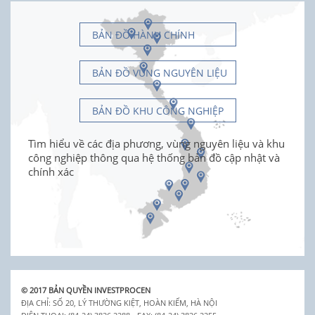
BẢN ĐỒ HÀNH CHÍNH
BẢN ĐỒ VÙNG NGUYÊN LIỆU
BẢN ĐỒ KHU CÔNG NGHIỆP
Tìm hiểu về các địa phương, vùng nguyên liệu và khu
công nghiệp thông qua hệ thống bản đồ cập nhật và
chính xác
© 2017 BẢN QUYỀN INVESTPROCEN
ĐỊA CHỈ: SỐ 20, LÝ THƯỜNG KIỆT, HOÀN KIẾM, HÀ NỘI