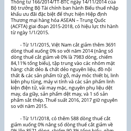
Thông tư 166/2014/TT-BTC ngày 14/11/2014 của
Bộ trưởng Bộ Tài chính ban hành Biểu thuế nhập
khẩu ưu đãi đặc biệt để thực hiện Hiệp định
Thương mại hàng hóa ASEAN – Trung Quốc
(ACFTA) giai đoạn 2015-2018, có hiệu lực thi hành
từ ngày 1/1/2015.
- Từ 1/1/2015, Việt Nam cắt giảm thêm 3691
dòng thuế xuống 0% so với năm 2014 (nâng số
dòng thuế cắt giảm về 0% là 7983 dòng, chiếm
84,11% tổng biểu), tập trung vào các nhóm mặt
hàng: chất dẻo & chất dẻo nguyên liệu, đồ nội
thất & các sản phẩm từ gỗ, máy móc thiết bị, linh
kiện phụ tùng, máy vi tính và các sản phẩm linh
kiện điện tử, vải may mặc, nguyên phụ liệu dệt
may, da giầy, sản phẩm dệt may, và 1 số sản
phẩm sắt thép. Thuế suất 2016, 2017 giữ nguyên
so với năm 2015.
- Từ 1/1/2018, có thêm 588 dòng thuế cắt
giảm xuống 0% nâng số dòng thuế cắt giảm về
0% lên 8571 dòng, chiếm 90,3% tổng biểu, gồm