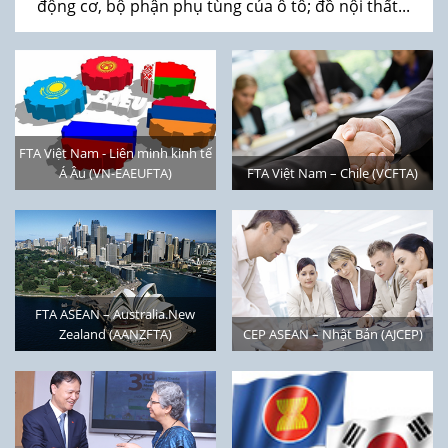
động cơ, bộ phận phụ tùng của ô tô; đồ nội thất...
FTA Việt Nam - Liên minh kinh tế
Á Âu (VN-EAEUFTA)
FTA Việt Nam – Chile (VCFTA)
FTA ASEAN – Australia.New
Zealand (AANZFTA)
CEP ASEAN – Nhật Bản (AJCEP)