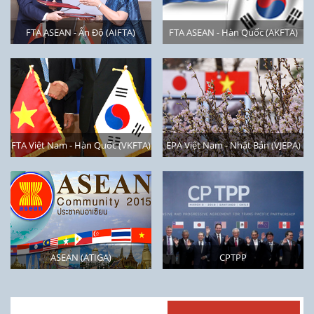
FTA ASEAN - Ấn Độ (AIFTA)
FTA ASEAN - Hàn Quốc (AKFTA)
FTA Việt Nam - Hàn Quốc (VKFTA)
EPA Việt Nam - Nhật Bản (VJEPA)
ASEAN (ATIGA)
CPTPP