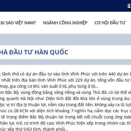
TẠI SAO VIỆT NAM?
NGÀNH CÔNG NGHIỆP
CƠ HỘI ĐẦU TƯ
NHÀ ĐẦU TƯ HÀN QUỐC
 lãnh thổ có dự án đầu tư vào tỉnh Vĩnh Phúc với trên 440 dự án F
n nhất trên địa bàn tỉnh Vĩnh Phúc với 229 dự án, tổng vốn đầu t
may, gia công cơ khí, sản xuất ô tô, phụ tùng ô tô...
iểm Bắc Bộ, vùng đồng bằng sông Hồng và vùng Thủ đô, có lợi thế về 
ung quanh Hà Nội như: Diện tích đất đồi khá lớn ở vùng trung du; 
; vị trí địa lý thuận lợi, nằm sâu trong đất liền, không xảy ra lũ l
c có 28 KCN với diện tích khoảng 7 nghìn ha, nằm dọc các trục quố
ế trọng điểm Bắc Bộ, thuận lợi trong kết nối chuỗi cung ứng toà
hân lực trẻ, có trình độ cao; Vĩnh Phúc hiện xếp trong nhóm các t
úc xếp thứ 5/63 tỉnh, thành phố)...