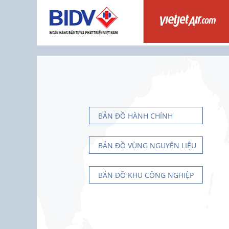
BẢN ĐỒ HÀNH CHÍNH
BẢN ĐỒ VÙNG NGUYÊN LIỆU
BẢN ĐỒ KHU CÔNG NGHIỆP