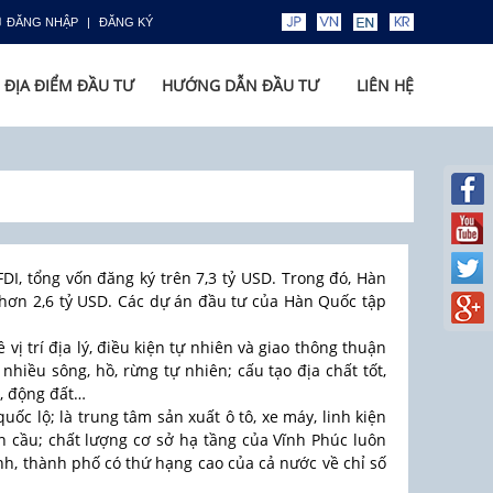
ĐĂNG NHẬP
ĐĂNG KÝ
ĐỊA ĐIỂM ĐẦU TƯ
HƯỚNG DẪN ĐẦU TƯ
LIÊN HỆ
DI, tổng vốn đăng ký trên 7,3 tỷ USD. Trong đó, Hàn
ư hơn 2,6 tỷ USD. Các dự án đầu tư của Hàn Quốc tập
vị trí địa lý, điều kiện tự nhiên và giao thông thuận
nhiều sông, hồ, rừng tự nhiên; cấu tạo địa chất tốt,
ụt, động đất…
c lộ; là trung tâm sản xuất ô tô, xe máy, linh kiện
n cầu; chất lượng cơ sở hạ tầng của Vĩnh Phúc luôn
ỉnh, thành phố có thứ hạng cao của cả nước về chỉ số