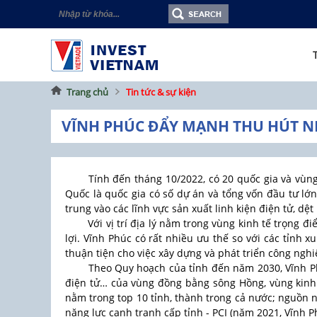
Trang chủ
Tin tức & sự kiện
VĨNH PHÚC ĐẨY MẠNH THU HÚT 
Tính đến tháng 10/2022, có 20 quốc gia và vùng
Quốc là quốc gia có số dự án và tổng vốn đầu tư lớ
trung vào các lĩnh vực sản xuất linh kiện điện tử, dệt 
Với vị trí địa lý nằm trong vùng kinh tế trọng đ
lợi. Vĩnh Phúc có rất nhiều ưu thế so với các tỉnh x
thuận tiện cho việc xây dựng và phát triển công nghiệp
Theo Quy hoạch của tỉnh đến năm 2030, Vĩnh Phú
điện tử… của vùng đồng bằng sông Hồng, vùng kinh t
nằm trong top 10 tỉnh, thành trong cả nước; nguồn n
năng lực cạnh tranh cấp tỉnh - PCI (năm 2021, Vĩnh Ph