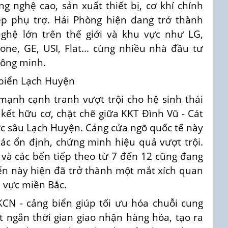
g nghệ cao, sản xuất thiết bị, cơ khí chính
iệp phụ trợ. Hải Phòng hiện đang trở thành
ghệ lớn trên thế giới và khu vực như LG,
tone, GE, USI, Flat... cùng nhiều nhà đầu tư
thông minh.
 biển Lạch Huyện
mạnh cạnh tranh vượt trội cho hệ sinh thái
 kết hữu cơ, chặt chẽ giữa KKT Đình Vũ - Cát
ớc sâu Lạch Huyện. Cảng cửa ngõ quốc tế này
hác ổn định, chứng minh hiệu quả vượt trội.
, và các bến tiếp theo từ 7 đến 12 cũng đang
iển này hiện đã trở thành một mắt xích quan
u vực miền Bắc.
KCN - cảng biển giúp tối ưu hóa chuỗi cung
t ngắn thời gian giao nhận hàng hóa, tạo ra