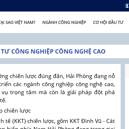
TẠI SAO VIỆT NAM?
NGÀNH CÔNG NGHIỆP
CƠ HỘI ĐẦU TƯ
U TƯ CÔNG NGHIỆP CÔNG NGHỆ CAO
ớng chiến lược đúng đắn, Hải Phòng đang nỗ
triển các ngành công nghiệp công nghệ cao,
 vụ trọng tâm mà còn là giải pháp đột phá
tế.
p chiến lược
nh tế (KKT) chiến lược, gồm KKT Đình Vũ - Cát
en biển phía Nam Hải Phòng đang trong giai