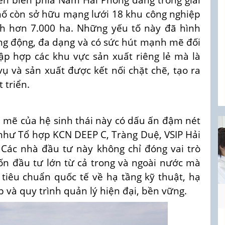
hố còn sở hữu mạng lưới 18 khu công nghiệp
ích hơn 7.000 ha. Những yếu tố này đã hình
ng động, đa dạng và có sức hút mạnh mẽ đối
tập hợp các khu vực sản xuất riêng lẻ mà là
vụ và sản xuất được kết nối chặt chẽ, tạo ra
 triển.
 mẽ của hệ sinh thái này có dấu ấn đậm nét
 như Tổ hợp KCN DEEP C, Tràng Duệ, VSIP Hải
Các nhà đầu tư này không chỉ đóng vai trò
ốn đầu tư lớn từ cả trong và ngoài nước mà
 tiêu chuẩn quốc tế về hạ tầng kỹ thuật, hạ
p và quy trình quản lý hiện đại, bền vững.