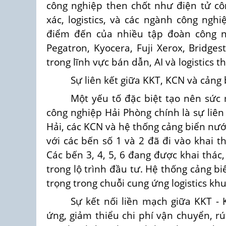
công nghiệp then chốt như điện tử côn
xác, logistics, và các ngành công ngh
điểm đến của nhiều tập đoàn công n
Pegatron, Kyocera, Fuji Xerox, Bridges
trong lĩnh vực bán dẫn, AI và logistics 
Sự liên kết giữa KKT, KCN và cảng
Một yếu tố đặc biệt tạo nên sức 
công nghiệp Hải Phòng chính là sự liên
Hải, các KCN và hệ thống cảng biển nư
với các bến số 1 và 2 đã đi vào khai t
Các bến 3, 4, 5, 6 đang được khai thác
trong lộ trình đầu tư. Hệ thống cảng b
trọng trong chuỗi cung ứng logistics kh
Sự kết nối liền mạch giữa KKT - 
ứng, giảm thiểu chi phí vận chuyển, rú