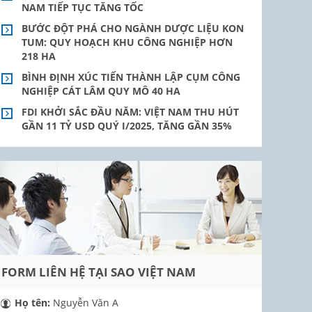
NAM TIẾP TỤC TĂNG TỐC
BƯỚC ĐỘT PHÁ CHO NGÀNH DƯỢC LIỆU KON
TUM: QUY HOẠCH KHU CÔNG NGHIỆP HƠN
218 HA
BÌNH ĐỊNH XÚC TIẾN THÀNH LẬP CỤM CÔNG
NGHIỆP CÁT LÂM QUY MÔ 40 HA
FDI KHỞI SẮC ĐẦU NĂM: VIỆT NAM THU HÚT
GẦN 11 TỶ USD QUÝ I/2025, TĂNG GẦN 35%
FORM LIÊN HỆ TẠI SAO VIỆT NAM
Họ tên:
Nguyễn Văn A