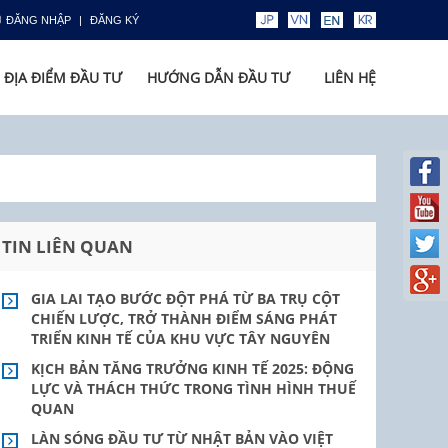
ĐĂNG NHẬP
ĐĂNG KÝ
ĐỊA ĐIỂM ĐẦU TƯ
HƯỚNG DẪN ĐẦU TƯ
LIÊN HỆ
TIN LIÊN QUAN
GIA LAI TẠO BƯỚC ĐỘT PHÁ TỪ BA TRỤ CỘT
CHIẾN LƯỢC, TRỞ THÀNH ĐIỂM SÁNG PHÁT
TRIỂN KINH TẾ CỦA KHU VỰC TÂY NGUYÊN
KỊCH BẢN TĂNG TRƯỞNG KINH TẾ 2025: ĐỘNG
LỰC VÀ THÁCH THỨC TRONG TÌNH HÌNH THUẾ
QUAN
LÀN SÓNG ĐẦU TƯ TỪ NHẬT BẢN VÀO VIỆT