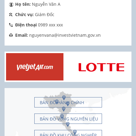
Họ tên:
Nguyễn Văn A
Chức vụ:
Giám Đốc
Điện thoại
0989 xxx xxx
Email:
nguyenvana@investvietnam.gov.vn
BẢN ĐỒ HÀNH CHÍNH
BẢN ĐỒ VÙNG NGUYÊN LIỆU
BẢN ĐỒ KHU CÔNG NGHIỆP