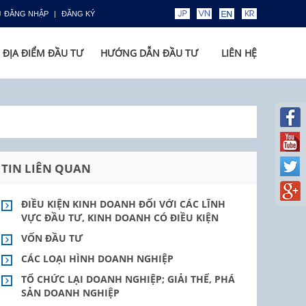
ĐĂNG NHẬP
ĐĂNG KÝ
ĐỊA ĐIỂM ĐẦU TƯ
HƯỚNG DẪN ĐẦU TƯ
LIÊN HỆ
TIN LIÊN QUAN
ĐIỀU KIỆN KINH DOANH ĐỐI VỚI CÁC LĨNH
VỰC ĐẦU TƯ, KINH DOANH CÓ ĐIỀU KIỆN
VỐN ĐẦU TƯ
CÁC LOẠI HÌNH DOANH NGHIỆP
TỔ CHỨC LẠI DOANH NGHIỆP; GIẢI THỂ, PHÁ
SẢN DOANH NGHIỆP