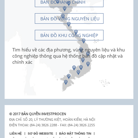
BẢN ĐỒ HÀNH CHÍNH
BẢN ĐỒ VÙNG NGUYÊN LIỆU
BẢN ĐỒ KHU CÔNG NGHIỆP
Tìm hiểu về các địa phương, vùng nguyên liệu và khu
công nghiệp thông qua hệ thống bản đồ cập nhật và
chính xác
© 2017 BẢN QUYỀN INVESTPROCEN
ĐỊA CHỈ: SỐ 20, LÝ THƯỜNG KIỆT, HOÀN KIẾM, HÀ NỘI
ĐIỆN THOẠI: (84-24) 3826 2288 - FAX: (84-24) 3826 2255
LIÊN HỆ
SƠ ĐỒ WEBSITE
BẢO MẬT THÔNG TIN