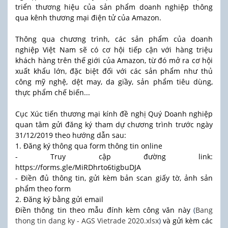
triển thương hiệu của sản phẩm doanh nghiệp thông
qua kênh thương mại điện tử của Amazon.
Thông qua chương trình, các sản phẩm của doanh
nghiệp Việt Nam sẽ có cơ hội tiếp cận với hàng triệu
khách hàng trên thế giới của Amazon, từ đó mở ra cơ hội
xuất khẩu lớn, đặc biệt đối với các sản phẩm như thủ
công mỹ nghệ, dệt may, da giầy, sản phẩm tiêu dùng,
thực phẩm chế biến...
Cục Xúc tiến thương mại kính đề nghị Quý Doanh nghiệp
quan tâm gửi đăng ký tham dự chương trình trước ngày
31/12/2019 theo hướng dẫn sau:
1. Đăng ký thông qua form thông tin online
- Truy cập đường link:
https://forms.gle/MiRDhrto6tigbuDJA
- Điền đủ thông tin, gửi kèm bản scan giấy tờ, ảnh sản
phẩm theo form
2. Đăng ký bằng gửi email
Điền thông tin theo mẫu đính kèm công văn này
(
Bang
thong tin dang ky - AGS Vietrade 2020.xlsx
)
và gửi kèm các