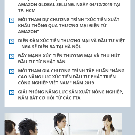
AMAZON GLOBAL SELLING, NGÀY 04/12/2019 TẠI
TP. HCM
MỜI THAM DỰ CHƯƠNG TRÌNH “XÚC TIẾN XUẤT
KHẨU THÔNG QUA THƯƠNG MẠI ĐIỆN TỬ
AMAZON”
DIỄN ĐÀN XÚC TIẾN THƯƠNG MẠI VÀ ĐẦU TƯ VIỆT
– NGA SẼ DIỄN RA TẠI HÀ NỘI.
ĐẨY MẠNH XÚC TIẾN THƯƠNG MẠI VÀ THU HÚT
ĐẦU TƯ TỪ NHẬT BẢN
MỜI THAM GIA CHƯƠNG TRÌNH TẬP HUẤN "NÂNG
CAO NĂNG LỰC XÚC TIẾN ĐẦU TƯ PHÁT TRIỂN
CÔNG NGHIỆP VIỆT NAM" NĂM 2019
GIẢI PHÓNG NĂNG LỰC SẢN XUẤT NÔNG NGHIỆP,
NẮM BẮT CƠ HỘI TỪ CÁC FTA