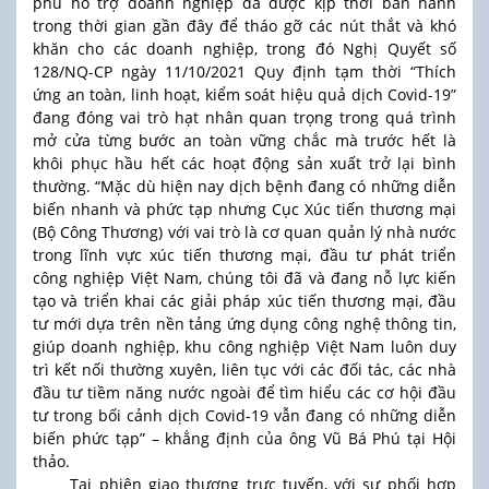
phủ hỗ trợ doanh nghiệp đã được kịp thời ban hành
trong thời gian gần đây để tháo gỡ các nút thắt và khó
khăn cho các doanh nghiệp, trong đó Nghị Quyết số
128/NQ-CP ngày 11/10/2021 Quy định tạm thời “Thích
ứng an toàn, linh hoạt, kiểm soát hiệu quả dịch Covid-19”
đang đóng vai trò hạt nhân quan trọng trong quá trình
mở cửa từng bước an toàn vững chắc mà trước hết là
khôi phục hầu hết các hoạt động sản xuất trở lại bình
thường. “Mặc dù hiện nay dịch bệnh đang có những diễn
biến nhanh và phức tạp nhưng Cục Xúc tiến thương mại
(Bộ Công Thương) với vai trò là cơ quan quản lý nhà nước
trong lĩnh vực xúc tiến thương mại, đầu tư phát triển
công nghiệp Việt Nam, chúng tôi đã và đang nỗ lực kiến
tạo và triển khai các giải pháp xúc tiến thương mại, đầu
tư mới dựa trên nền tảng ứng dụng công nghệ thông tin,
giúp doanh nghiệp, khu công nghiệp Việt Nam luôn duy
trì kết nối thường xuyên, liên tục với các đối tác, các nhà
đầu tư tiềm năng nước ngoài để tìm hiểu các cơ hội đầu
tư trong bối cảnh dịch Covid-19 vẫn đang có những diễn
biến phức tạp” – khẳng định của ông Vũ Bá Phú tại Hội
thảo.
Tại phiên giao thương trực tuyến, với sự phối hợp