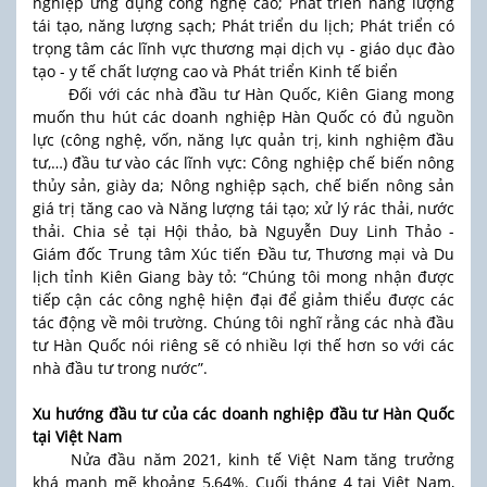
nghiệp ứng dụng công nghệ cao; Phát triển năng lượng
tái tạo, năng lượng sạch; Phát triển du lịch; Phát triển có
trọng tâm các lĩnh vực thương mại dịch vụ - giáo dục đào
tạo - y tế chất lượng cao và Phát triển Kinh tế biển
Đối với các nhà đầu tư Hàn Quốc, Kiên Giang mong
muốn thu hút các doanh nghiệp Hàn Quốc có đủ nguồn
lực (công nghệ, vốn, năng lực quản trị, kinh nghiệm đầu
tư,…) đầu tư vào các lĩnh vực: Công nghiệp chế biến nông
thủy sản, giày da; Nông nghiệp sạch, chế biến nông sản
giá trị tăng cao và Năng lượng tái tạo; xử lý rác thải, nước
thải. Chia sẻ tại Hội thảo, bà Nguyễn Duy Linh Thảo -
Giám đốc Trung tâm Xúc tiến Đầu tư, Thương mại và Du
lịch tỉnh Kiên Giang bày tỏ: “Chúng tôi mong nhận được
tiếp cận các công nghệ hiện đại để giảm thiểu được các
tác động về môi trường. Chúng tôi nghĩ rằng các nhà đầu
tư Hàn Quốc nói riêng sẽ có nhiều lợi thế hơn so với các
nhà đầu tư trong nước”.
Xu hướng đầu tư của các doanh nghiệp đầu tư Hàn Quốc
tại Việt Nam
Nửa đầu năm 2021, kinh tế Việt Nam tăng trưởng
khá mạnh mẽ khoảng 5,64%. Cuối tháng 4 tại Việt Nam,