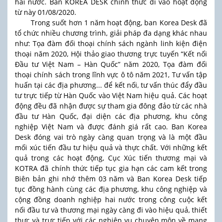
hai nước. Ban KOREA DESK chính thức đi vào hoạt động
từ này 01/08/2020.
Trong suốt hơn 1 năm hoạt động, ban Korea Desk đã
tổ chức nhiều chương trình, giải pháp đa dạng khác nhau
như: Tọa đàm đối thoại chính sách ngành linh kiện điện
thoại năm 2020, Hội thảo giao thương trực tuyến “Kết nối
Đầu tư Việt Nam – Hàn Quốc” năm 2020, Tọa đàm đối
thoại chính sách trong lĩnh vực ô tô năm 2021, Tư vấn tập
huấn tại các địa phương... để kết nối, tư vấn thúc đẩy đầu
tư trực tiếp từ Hàn Quốc vào Việt Nam hiệu quả. Các hoạt
động đều đã nhận được sự tham gia đông đảo từ các nhà
đầu tư Hàn Quốc, đại diện các địa phương, khu công
nghiệp Việt Nam và được đánh giá rất cao. Ban Korea
Desk đóng vai trò ngày càng quan trọng và là một đầu
mối xúc tiến đầu tư hiệu quả và thực chất. Với những kết
quả trong các hoạt động, Cục Xúc tiến thương mại và
KOTRA đã chính thức tiếp tục gia hạn các cam kết trong
Biên bản ghi nhớ thêm 03 năm và Ban Korea Desk tiếp
tục đồng hành cùng các địa phương, khu công nghiệp và
cộng đồng doanh nghiệp hai nước trong công cuộc kết
nối đầu tư và thương mại ngày càng đi vào hiệu quả, thiết
thực và trực tiếp với các nghiệp vụ chuyên môn về mạng