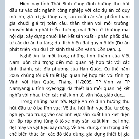
Hiện nay tỉnh Thái Bình đang định hướng thu hút
đầu tư vào các ngành công nghiệp với các dự án có quy
mô lớn, giá trị gia tăng cao, sản xuất các sản phẩm tham
gia chuỗi giá trị toàn cầu, thân thiện với môi trường;
khuyến khích phát triển thương mại điện tử, thương mại
nội địa, xây dựng chuỗi liên kết sản xuất - phân phối; đầu
tư các dự án hạ tầng du lịch hiện đại quy mô lớn (Dự án
phát triển khu du lịch sinh thái Cồn Vành, Cồn Đen...).
Nghệ An là một trong những tỉnh thành của Việt
Nam luôn chú trọng đến mối quan hệ hợp tác với các
tỉnh thành, các địa phương của Hàn Quốc. Cụ thể năm
2005 chúng tôi đã thiết lập quan hệ hợp tác với tỉnh tp
Vinh với Hàn Quốc. Tháng 11/2005, TP Vinh và TP
Namyangju, tỉnh Gyeonggi đã thiết lập mỗi quan hệ kết
nghĩa với nhau trên các mặt kinh tế, văn hóa, giáo dục,...
Trong những năm tới, Nghệ An có định hướng thu
hút đầu tư ở ba lĩnh vực: Về thu hút lĩnh vực đầu tư công
nghiệp, tập trung vào các lĩnh vực sản xuất linh kiệt điện
từ, lắp ráp phụ tùng ô tô xe máy sản xuất kim loại nhẹ,
dệt may và vật liệu xây dựng. Về tiêu dùng, chú trọng đến
chế biến thức ăn, các đồ tiêu dùng, gia dụng thiết bị gia