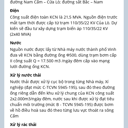
đường Nam Cấm – Cửa Lò; đường sắt Bắc – Nam
Điện
Công suất điện toàn KCN là 21,5 MVA. Nguồn điện trước
mắt tạm thời được cấp từ trạm 110/35/22 KV Của Lò. Dự
kiến sẽ đầu tư xây dựng trạm biến áp 110/35/22 KV
(2x40 MVA)
Nước
Nguồn nước được lấy từ Nhà máy nước thành phố Vinh
đưa về KCN bằng đường ống Φ500, dùng trạm bơm cấp
II công suất Q = 17.500 m3 /ngày đêm cấp vào mạng
lưới đường ống KCN.
Xử lý nước thải
Nước thải được xử lý cục bộ trong từng Nhà máy, Xí
nghiệp (đạt mức C-TCVN 5945-195), sau đó theo đường
ống riêng dẫn đến khu xử lý chung của KCN công suất
2x2.000m3/ngày đêm, nước sau khi được xử lý đạt tiêu
chuẩn môi trường (mức B - TCVN 5945-195) được bơm
về hồ điều hoà sau đó theo từng lưu vực thoát ra sông
Cấm
Xử lý rác thải