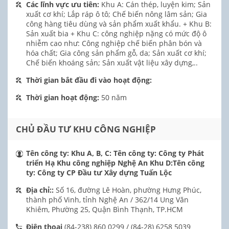
Các lĩnh vực ưu tiên:
Khu A: Cán thép, luyện kim; Sản
xuất cơ khí; Lắp ráp ô tô; Chế biến nông lâm sản; Gia
công hàng tiêu dùng và sản phẩm xuất khẩu. + Khu B:
Sản xuất bia + Khu C: công nghiệp nặng có mức độ ô
nhiễm cao như: Công nghiệp chế biến phân bón và
hóa chất; Gia công sản phẩm gỗ, da; Sản xuất cơ khí;
Chế biến khoáng sản; Sản xuất vật liệu xây dựng,..
Thời gian bắt đầu đi vào hoạt động:
Thời gian hoạt động:
50 năm
CHỦ ĐẦU TƯ KHU CÔNG NGHIỆP
Tên công ty:
Khu A, B, C: Tên công ty: Công ty Phát
triển Hạ Khu công nghiệp Nghệ An Khu D:Tên công
ty: Công ty CP Đầu tư Xây dựng Tuấn Lộc
Địa chỉ::
Số 16, đường Lê Hoàn, phường Hưng Phúc,
thành phố Vinh, tỉnh Nghệ An / 362/14 Ung Văn
Khiêm, Phường 25, Quận Bình Thạnh, TP.HCM
Điện thoại
(84-238) 860 0299 / (84-28) 6258 5039