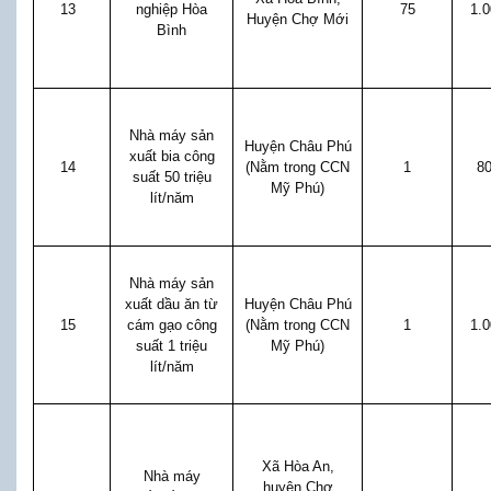
13
nghiệp Hòa
75
1.
Huyện Chợ Mới
Bình
Nhà máy sản
Huyện Châu Phú
xuất bia công
14
(Nằm trong CCN
1
8
suất 50 triệu
Mỹ Phú)
lít/năm
Nhà máy sản
xuất dầu ăn từ
Huyện Châu Phú
15
cám gạo công
(Nằm trong CCN
1
1.
suất 1 triệu
Mỹ Phú)
lít/năm
Xã Hòa An,
Nhà máy
huyện Chợ