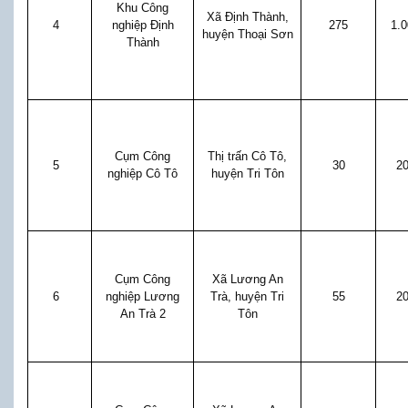
Khu Công
Xã Định Thành,
4
nghiệp Định
275
1.
huyện Thoại Sơn
Thành
Cụm Công
Thị trấn Cô Tô,
5
30
2
nghiệp Cô Tô
huyện Tri Tôn
Cụm Công
Xã Lương An
6
nghiệp Lương
Trà, huyện Tri
55
2
An Trà 2
Tôn