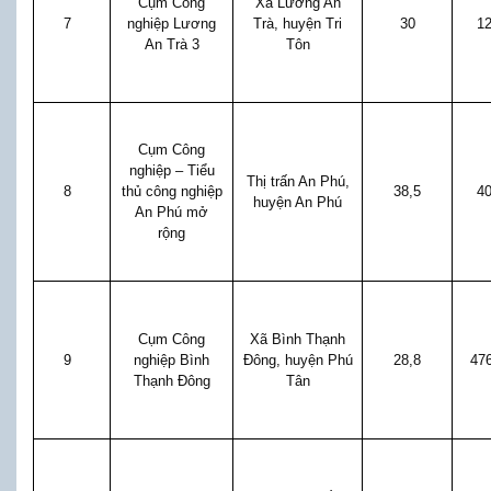
Cụm Công
Xã Lương An
7
nghiệp Lương
Trà, huyện Tri
30
1
An Trà 3
Tôn
Cụm Công
nghiệp – Tiểu
Thị trấn An Phú,
8
thủ công nghiệp
38,5
4
huyện An Phú
An Phú mở
rộng
Cụm Công
Xã Bình Thạnh
9
nghiệp Bình
Đông, huyện Phú
28,8
47
Thạnh Đông
Tân