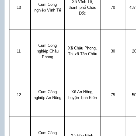
Xã Vĩnh Tế,
Cụm Công
10
thành phố Châu
70
437
nghiệp Vĩnh Tế
Đốc
Cụm Công
Xã Châu Phong,
11
nghiệp Châu
30
2
Thị xã Tân Châu
Phong
Cụm Công
Xã An Nông,
12
75
5
nghiệp An Nông
huyện Tịnh Biên
Cụm Công
Xã Hòa Bình,