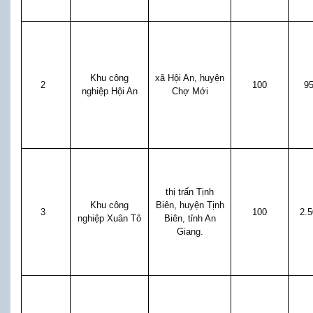
Khu công
xã Hội An, huyện
2
100
9
nghiệp Hội An
Chợ Mới
thị trấn Tịnh
Khu công
Biên, huyện Tịnh
3
100
2.
nghiệp Xuân Tô
Biên, tỉnh An
Giang.