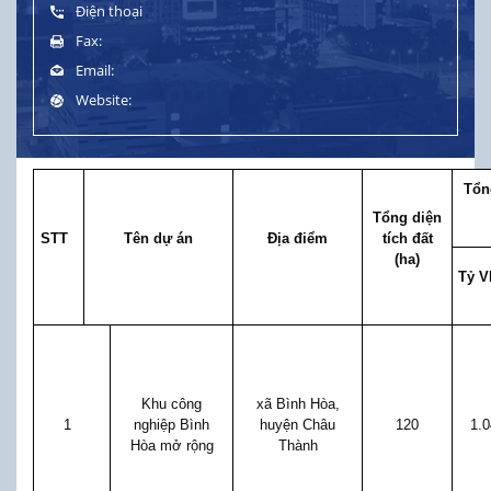
Điện thoại
Fax:
Email:
Website:
Tổn
Tổng diện
STT
Tên dự án
Địa điểm
tích đất
(ha)
Tỷ 
Khu công
xã Bình Hòa,
1
nghiệp Bình
huyện Châu
120
1.
Hòa mở rộng
Thành