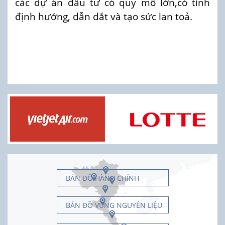
các dự án đầu tư có quy mô lớn,có tính
định hướng, dẫn dắt và tạo sức lan toả.
BẢN ĐỒ HÀNH CHÍNH
BẢN ĐỒ VÙNG NGUYÊN LIỆU